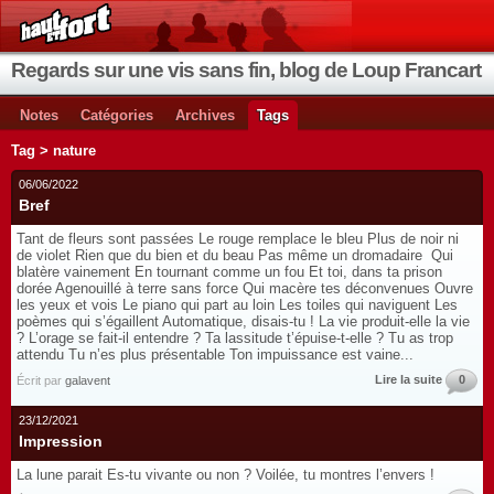
Regards sur une vis sans fin, blog de Loup Francart
Notes
Catégories
Archives
Tags
Tag > nature
06/06/2022
Bref
Tant de fleurs sont passées Le rouge remplace le bleu Plus de noir ni
de violet Rien que du bien et du beau Pas même un dromadaire Qui
blatère vainement En tournant comme un fou Et toi, dans ta prison
dorée Agenouillé à terre sans force Qui macère tes déconvenues Ouvre
les yeux et vois Le piano qui part au loin Les toiles qui naviguent Les
poèmes qui s’égaillent Automatique, disais-tu ! La vie produit-elle la vie
? L’orage se fait-il entendre ? Ta lassitude t’épuise-t-elle ? Tu as trop
attendu Tu n’es plus présentable Ton impuissance est vaine...
Lire la suite
0
Écrit par
galavent
23/12/2021
Impression
La lune parait Es-tu vivante ou non ? Voilée, tu montres l’envers !