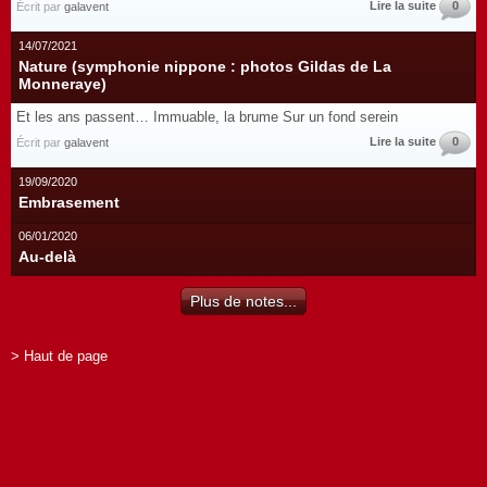
Lire la suite
0
Écrit par
galavent
14/07/2021
Nature (symphonie nippone : photos Gildas de La
Monneraye)
Et les ans passent… Immuable, la brume Sur un fond serein
Lire la suite
0
Écrit par
galavent
19/09/2020
Embrasement
06/01/2020
Au-delà
Plus de notes...
> Haut de page