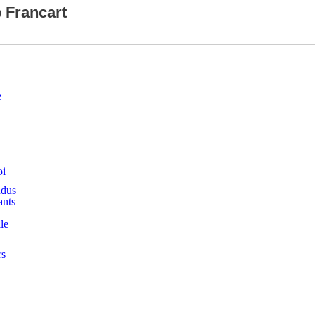
p Francart
e
oi
ndus
ants
le
rs