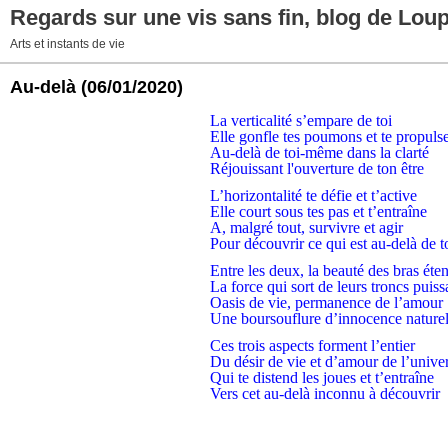
Regards sur une vis sans fin, blog de Lou
Arts et instants de vie
Au-delà
(06/01/2020)
La verticalité s’empare de toi
Elle gonfle tes poumons et te propuls
Au-delà de toi-même dans la clarté
Réjouissant l'ouverture de ton être
L’horizontalité te défie et t’active
Elle court sous tes pas et t’entraîne
A, malgré tout, survivre et agir
Pour découvrir ce qui est au-delà de t
Entre les deux, la beauté des bras éte
La force qui sort de leurs troncs puiss
Oasis de vie, permanence de l’amour
Une boursouflure d’innocence naturel
Ces trois aspects forment l’entier
Du désir de vie et d’amour de l’unive
Qui te distend les joues et t’entraîne
Vers cet au-delà inconnu à découvrir