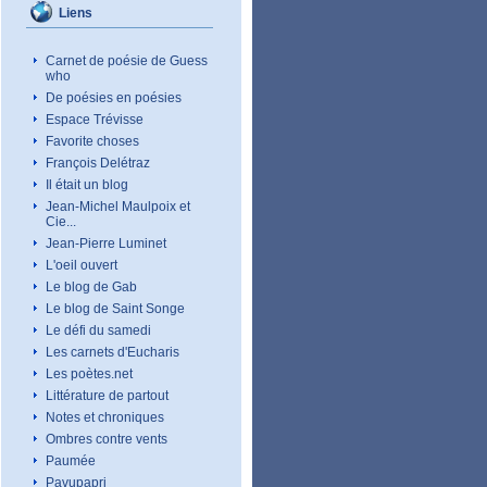
Liens
Carnet de poésie de Guess
who
De poésies en poésies
Espace Trévisse
Favorite choses
François Delétraz
Il était un blog
Jean-Michel Maulpoix et
Cie...
Jean-Pierre Luminet
L'oeil ouvert
Le blog de Gab
Le blog de Saint Songe
Le défi du samedi
Les carnets d'Eucharis
Les poètes.net
Littérature de partout
Notes et chroniques
Ombres contre vents
Paumée
Pavupapri