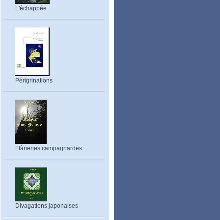
L'échappée
Périgrinations
Flâneries campagnardes
Divagations japonaises