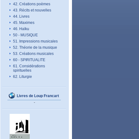
42. Créations poèmes
43. Récits et nouvelles
44. Livres
45. Maximes
46. Haïku
50 - MUSIQUE
51. Impressions musicales
52. Théorie de la musique
53. Créations musicales
60 - SPIRITUALITE
61. Considérations
spirituelles
62. Liturgie
Livres de Loup Francart
-