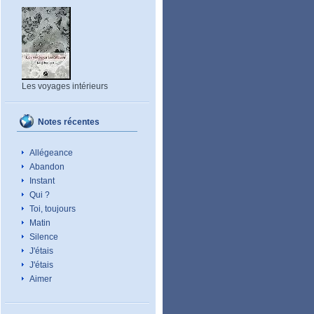
Les voyages intérieurs
Notes récentes
Allégeance
Abandon
Instant
Qui ?
Toi, toujours
Matin
Silence
J'étais
J'étais
Aimer