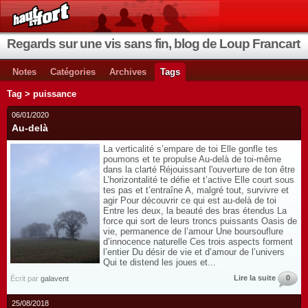
Regards sur une vis sans fin, blog de Loup Francart
Notes
Catégories
Archives
Tags
Tag > puissance
06/01/2020
Au-delà
La verticalité s’empare de toi Elle gonfle tes
poumons et te propulse Au-delà de toi-même
dans la clarté Réjouissant l'ouverture de ton être
L’horizontalité te défie et t’active Elle court sous
tes pas et t’entraîne A, malgré tout, survivre et
agir Pour découvrir ce qui est au-delà de toi
Entre les deux, la beauté des bras étendus La
force qui sort de leurs troncs puissants Oasis de
vie, permanence de l’amour Une boursouflure
d’innocence naturelle Ces trois aspects forment
l’entier Du désir de vie et d’amour de l’univers
Qui te distend les joues et...
Lire la suite
0
Écrit par
galavent
25/08/2018