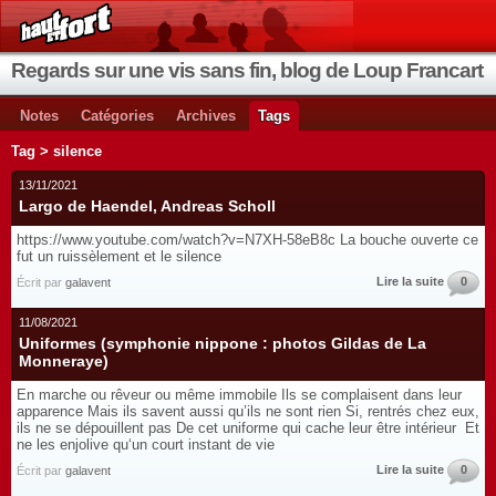
Regards sur une vis sans fin, blog de Loup Francart
Notes
Catégories
Archives
Tags
Tag > silence
13/11/2021
Largo de Haendel, Andreas Scholl
https://www.youtube.com/watch?v=N7XH-58eB8c La bouche ouverte ce
fut un ruissèlement et le silence
Lire la suite
0
Écrit par
galavent
11/08/2021
Uniformes (symphonie nippone : photos Gildas de La
Monneraye)
En marche ou rêveur ou même immobile Ils se complaisent dans leur
apparence Mais ils savent aussi qu’ils ne sont rien Si, rentrés chez eux,
ils ne se dépouillent pas De cet uniforme qui cache leur être intérieur Et
ne les enjolive qu‘un court instant de vie
Lire la suite
0
Écrit par
galavent