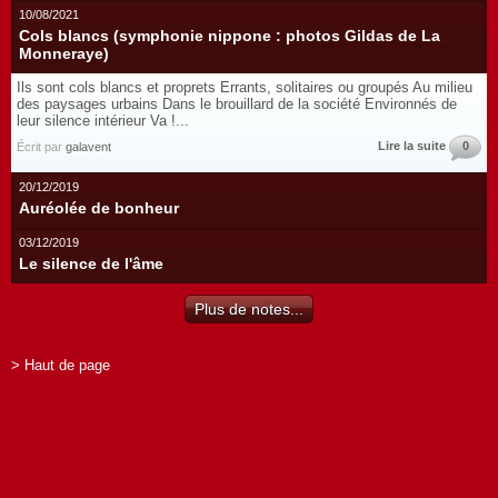
10/08/2021
Cols blancs (symphonie nippone : photos Gildas de La
Monneraye)
Ils sont cols blancs et proprets Errants, solitaires ou groupés Au milieu
des paysages urbains Dans le brouillard de la société Environnés de
leur silence intérieur Va !...
Lire la suite
0
Écrit par
galavent
20/12/2019
Auréolée de bonheur
03/12/2019
Le silence de l'âme
Plus de notes...
> Haut de page