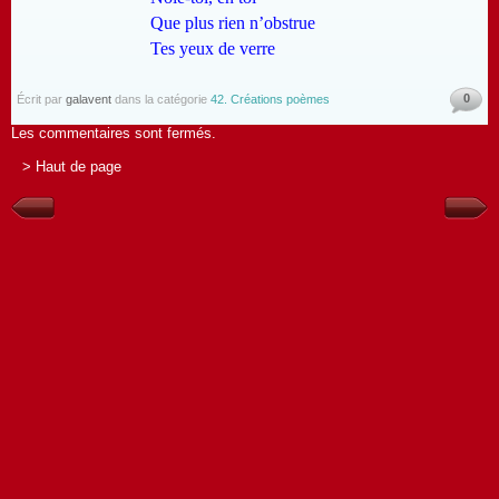
Que plus rien n’obstrue
Tes yeux de verre
0
Écrit par
galavent
dans la catégorie
42. Créations poèmes
Les commentaires sont fermés.
> Haut de page