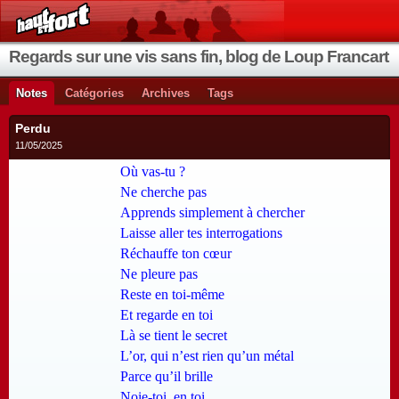
Regards sur une vis sans fin, blog de Loup Francart
Notes
Catégories
Archives
Tags
Perdu
11/05/2025
Où vas-tu ?
Ne cherche pas
Apprends simplement à chercher
Laisse aller tes interrogations
Réchauffe ton cœur
Ne pleure pas
Reste en toi-même
Et regarde en toi
Là se tient le secret
L’or, qui n’est rien qu’un métal
Parce qu’il brille
Noie-toi, en toi