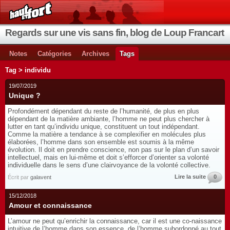
Regards sur une vis sans fin, blog de Loup Francart
Notes
Catégories
Archives
Tags
Tag > individu
19/07/2019
Unique ?
Profondément dépendant du reste de l’humanité, de plus en plus
dépendant de la matière ambiante, l’homme ne peut plus chercher à
lutter en tant qu’individu unique, constituent un tout indépendant.
Comme la matière a tendance à se complexifier en molécules plus
élaborées, l’homme dans son ensemble est soumis à la même
évolution. Il doit en prendre conscience, non pas sur le plan d’un savoir
intellectuel, mais en lui-même et doit s’efforcer d’orienter sa volonté
individuelle dans le sens d’une clairvoyance de la volonté collective.
Lire la suite
0
Écrit par
galavent
15/12/2018
Amour et connaissance
L’amour ne peut qu’enrichir la connaissance, car il est une co-naissance
intuitive de l’homme dans son essence, de l’homme subordonné au tout