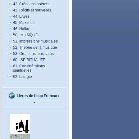
42. Créations poèmes
43. Récits et nouvelles
44. Livres
45. Maximes
46. Haïku
50 - MUSIQUE
51. Impressions musicales
52. Théorie de la musique
53. Créations musicales
60 - SPIRITUALITE
61. Considérations
spirituelles
62. Liturgie
Livres de Loup Francart
-