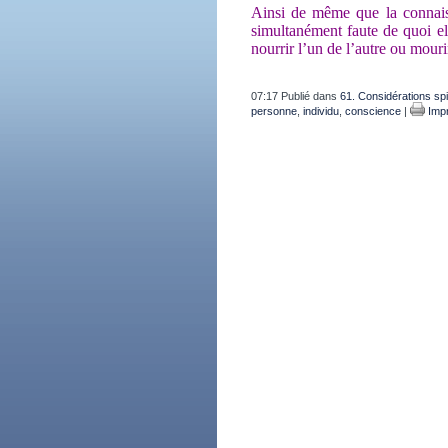
Ainsi de même que la connaiss
simultanément faute de quoi e
nourrir l’un de l’autre ou mouri
07:17 Publié dans
61. Considérations spir
personne
,
individu
,
conscience
|
Impr