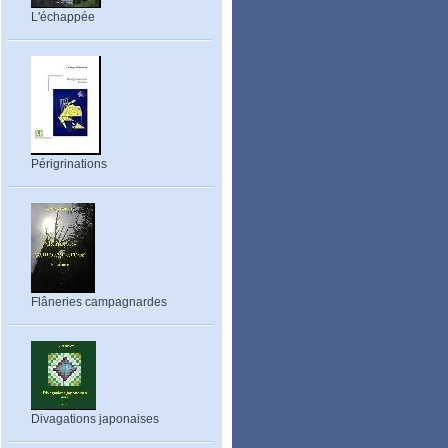
L'échappée
Périgrinations
Flâneries campagnardes
Divagations japonaises