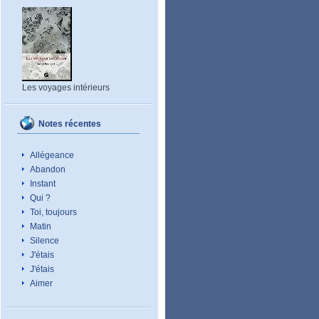
Les voyages intérieurs
Notes récentes
Allégeance
Abandon
Instant
Qui ?
Toi, toujours
Matin
Silence
J'étais
J'étais
Aimer