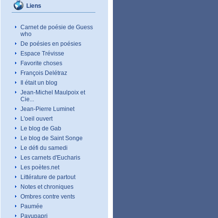
Liens
Carnet de poésie de Guess
who
De poésies en poésies
Espace Trévisse
Favorite choses
François Delétraz
Il était un blog
Jean-Michel Maulpoix et
Cie...
Jean-Pierre Luminet
L'oeil ouvert
Le blog de Gab
Le blog de Saint Songe
Le défi du samedi
Les carnets d'Eucharis
Les poètes.net
Littérature de partout
Notes et chroniques
Ombres contre vents
Paumée
Pavupapri