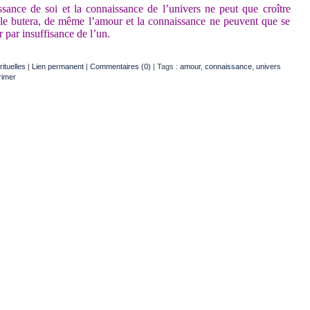
ance de soi et la connaissance de l’univers ne peut que croître
lle butera, de même l’amour et la connaissance ne peuvent que se
r par insuffisance de l’un.
ituelles
|
Lien permanent
|
Commentaires (0)
| Tags :
amour
,
connaissance
,
univers
imer