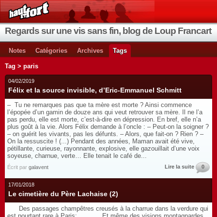
Regards sur une vis sans fin, blog de Loup Francart
Notes
Catégories
Archives
Tags
Tag > paris
04/02/2019
Félix et la source invisible, d’Eric-Emmanuel Schmitt
– Tu ne remarques pas que ta mère est morte ? Ainsi commence
l’épopée d’un gamin de douze ans qui veut retrouver sa mère. Il ne l’a
pas perdu, elle est morte, c’est-à-dire en dépression. En bref, elle n’a
plus goût à la vie. Alors Félix demande à l’oncle : – Peut-on la soigner ?
– on guérit les vivants, pas les défunts. – Alors, que fait-on ? Rien ? –
On la ressuscite ! (...) Pendant des années, Maman avait été vive,
pétillante, curieuse, rayonnante, explosive, elle gazouillait d’une voix
soyeuse, charnue, verte… Elle tenait le café de...
Lire la suite
0
Écrit par
galavent
17/01/2018
Le cimetière du Père Lachaise (2)
Des passages champêtres creusés à la charrue dans la verdure qui
est pourtant rare à Paris: Et même des visions montagnardes