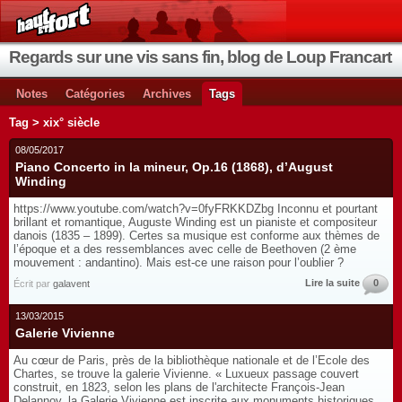
Regards sur une vis sans fin, blog de Loup Francart
Notes
Catégories
Archives
Tags
Tag > xix° siècle
08/05/2017
Piano Concerto in la mineur, Op.16 (1868), d’August
Winding
https://www.youtube.com/watch?v=0fyFRKKDZbg Inconnu et pourtant
brillant et romantique, Auguste Winding est un pianiste et compositeur
danois (1835 – 1899). Certes sa musique est conforme aux thèmes de
l’époque et a des ressemblances avec celle de Beethoven (2 ème
mouvement : andantino). Mais est-ce une raison pour l’oublier ?
Lire la suite
0
Écrit par
galavent
13/03/2015
Galerie Vivienne
Au cœur de Paris, près de la bibliothèque nationale et de l’Ecole des
Chartes, se trouve la galerie Vivienne. « Luxueux passage couvert
construit, en 1823, selon les plans de l'architecte François-Jean
Delannoy, la Galerie Vivienne est inscrite aux monuments historiques