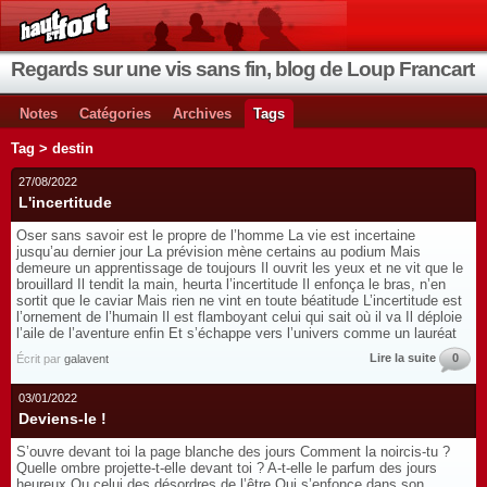
Regards sur une vis sans fin, blog de Loup Francart
Notes
Catégories
Archives
Tags
Tag > destin
27/08/2022
L'incertitude
Oser sans savoir est le propre de l’homme La vie est incertaine
jusqu’au dernier jour La prévision mène certains au podium Mais
demeure un apprentissage de toujours Il ouvrit les yeux et ne vit que le
brouillard Il tendit la main, heurta l’incertitude Il enfonça le bras, n’en
sortit que le caviar Mais rien ne vint en toute béatitude L’incertitude est
l’ornement de l’humain Il est flamboyant celui qui sait où il va Il déploie
l’aile de l’aventure enfin Et s’échappe vers l’univers comme un lauréat
Lire la suite
0
Écrit par
galavent
03/01/2022
Deviens-le !
S’ouvre devant toi la page blanche des jours Comment la noircis-tu ?
Quelle ombre projette-t-elle devant toi ? A-t-elle le parfum des jours
heureux Ou celui des désordres de l’être Qui s’enfonce dans son