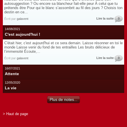
autosuggestion ? Ou encore sa blancheur fait-elle peur À celui que tu
prétends être Pour qui le blanc s’assombrit au fil des jours ? Choisis ton
destin en ce...
Lire la suite
0
Écrit par
galavent
14/08/2021
C'est aujourd'hui !
C'était hier, c'est aujourd'hui et ce sera demain. Laisse résonner en toi le
monde Laisse venir du fond de tes entrailles Les bruits délicieux de
l’immensité Écoute,...
Lire la suite
0
Écrit par
galavent
16/07/2021
Attente
12/05/2020
La vie
Plus de notes...
> Haut de page