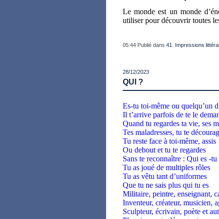
Le monde est un monde d’énerg
utiliser pour découvrir toutes l
05:44 Publié dans
41. Impressions littéra
28/12/2023
QUI ?
Es-tu toi-même ou quelqu’un d’
Il
t’arrive parfois de te le dem
Quand tu regardes ta vie, ses 
Tes maladresses, tu te découra
Tu reste face à toi-même, assis
Ou debout et tu te regardes
Sans te reconnaître : Qui es -tu
Tu as joué de multiples rôles
Tu as vêtu tant d’uniformes
Que tu ne sais plus qui tu es
Militaire, peintre, enseignant, c
Inventeur, créateur, musicien, a
Sculpteur, écrivain, poète et aut