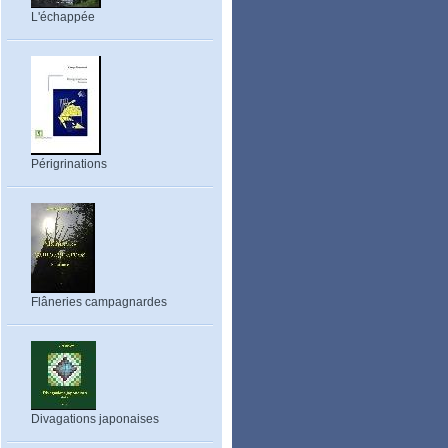
L'échappée
Périgrinations
Flâneries campagnardes
Divagations japonaises