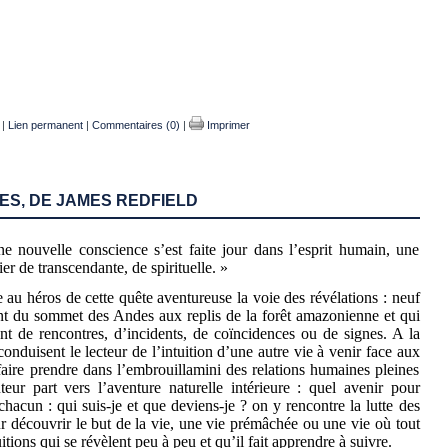
|
Lien permanent
|
Commentaires (0)
|
Imprimer
ES, DE JAMES REDFIELD
e nouvelle conscience s’est faite jour dans l’esprit humain, une
er de transcendante, de spirituelle. »
au héros de cette quête aventureuse la voie des révélations : neuf
ent du sommet des Andes aux replis de la forêt amazonienne et qui
nt de rencontres, d’incidents, de coïncidences ou de signes. A la
onduisent le lecteur de l’intuition d’une autre vie à venir face aux
 faire prendre dans l’embrouillamini des relations humaines pleines
uteur part vers l’aventure naturelle intérieure : quel avenir pour
chacun : qui suis-je et que deviens-je ? on y rencontre la lutte des
 découvrir le but de la vie, une vie prémâchée ou une vie où tout
uitions qui se révèlent peu à peu et qu’il fait apprendre à suivre.