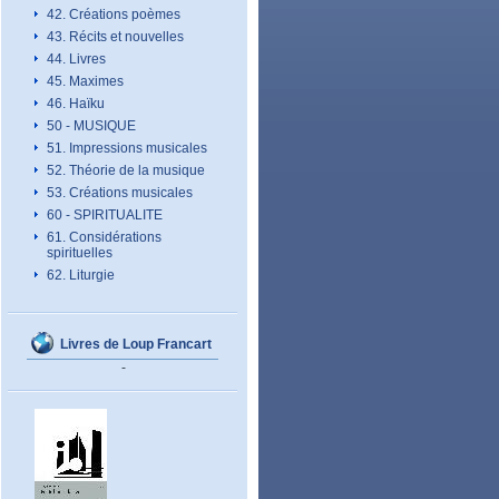
42. Créations poèmes
43. Récits et nouvelles
44. Livres
45. Maximes
46. Haïku
50 - MUSIQUE
51. Impressions musicales
52. Théorie de la musique
53. Créations musicales
60 - SPIRITUALITE
61. Considérations
spirituelles
62. Liturgie
Livres de Loup Francart
-