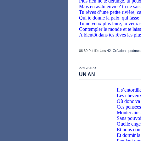
Plus rien ne te dérange, tu peux
Mais en as-tu envie ? tu ne sais
Tu rêves d’une petite rivière, c
Qui te donne la paix, qui fasse 
Tu ne veux plus faire, tu veux 
Contempler le monde et te laisse
A bientôt dans tes rêves les plu
06:30 Publié dans
42. Créations poèmes
27/12/2023
UN AN
Il s’entortil
Les cheveux 
Où donc va-t
Ces pensées 
Monter ainsi
Sans pouvoir
Quelle enge
Et nous cont
Et dormir la
Pendant que