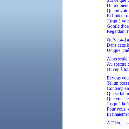
Sur ce que 
Du moment o
Quand votre 
Et l’odeur 
Jusqu’à votr
Gonflé d’or
Regardant l
Qu’y a-t-il 
Dans cette l
Unique, chét
Alors seule 
Au spectre 
Ouvert à tou
Et vous vous
Tel un bois 
Contemplant
Qui se fabri
Que vous le
Jusqu’à la f
Pour vous, 
Et finaleme
A Dieu, le s