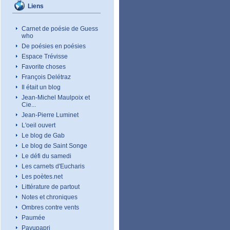
Liens
Carnet de poésie de Guess
who
De poésies en poésies
Espace Trévisse
Favorite choses
François Delétraz
Il était un blog
Jean-Michel Maulpoix et
Cie...
Jean-Pierre Luminet
L'oeil ouvert
Le blog de Gab
Le blog de Saint Songe
Le défi du samedi
Les carnets d'Eucharis
Les poètes.net
Littérature de partout
Notes et chroniques
Ombres contre vents
Paumée
Pavupapri