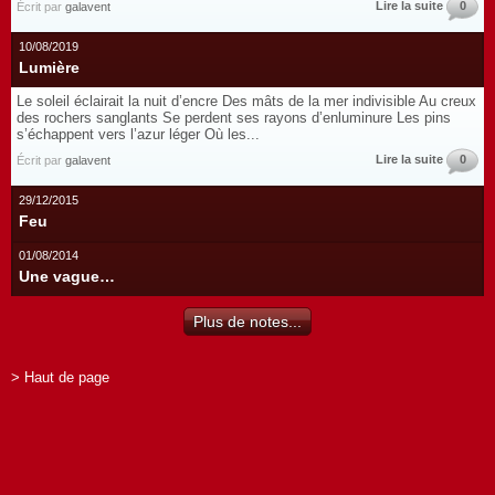
Lire la suite
0
Écrit par
galavent
10/08/2019
Lumière
Le soleil éclairait la nuit d’encre Des mâts de la mer indivisible Au creux
des rochers sanglants Se perdent ses rayons d’enluminure Les pins
s’échappent vers l’azur léger Où les...
Lire la suite
0
Écrit par
galavent
29/12/2015
Feu
01/08/2014
Une vague…
Plus de notes...
> Haut de page