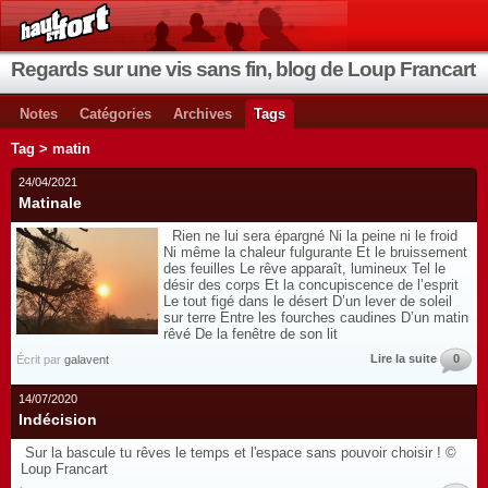
Regards sur une vis sans fin, blog de Loup Francart
Notes
Catégories
Archives
Tags
Tag > matin
24/04/2021
Matinale
Rien ne lui sera épargné Ni la peine ni le froid
Ni même la chaleur fulgurante Et le bruissement
des feuilles Le rêve apparaît, lumineux Tel le
désir des corps Et la concupiscence de l’esprit
Le tout figé dans le désert D’un lever de soleil
sur terre Entre les fourches caudines D’un matin
rêvé De la fenêtre de son lit
Lire la suite
0
Écrit par
galavent
14/07/2020
Indécision
Sur la bascule tu rêves le temps et l'espace sans pouvoir choisir ! ©
Loup Francart