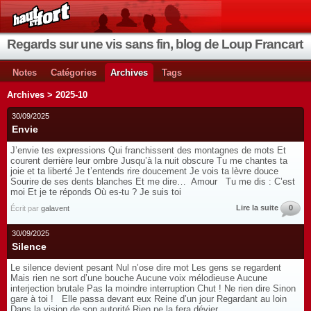
Regards sur une vis sans fin, blog de Loup Francart
Notes
Catégories
Archives
Tags
Archives > 2025-10
30/09/2025
Envie
J’envie tes expressions Qui franchissent des montagnes de mots Et
courent derrière leur ombre Jusqu’à la nuit obscure Tu me chantes ta
joie et ta liberté Je t’entends rire doucement Je vois ta lèvre douce
Sourire de ses dents blanches Et me dire… Amour Tu me dis : C’est
moi Et je te réponds Où es-tu ? Je suis toi
Lire la suite
0
Écrit par
galavent
30/09/2025
Silence
Le silence devient pesant Nul n’ose dire mot Les gens se regardent
Mais rien ne sort d’une bouche Aucune voix mélodieuse Aucune
interjection brutale Pas la moindre interruption Chut ! Ne rien dire Sinon
gare à toi ! Elle passa devant eux Reine d’un jour Regardant au loin
Dans la vision de son autorité Rien ne la fera dévier...