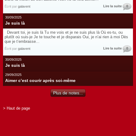
Lire la suite
0
Écrit par
galavent
30/09/2025
Je suis là
Devant toi, je suis là Tu me vois et je ne suis plus là Où es-tu, ou
plutôt où suis-je Je te touche et je disparais Oui, je n’ai rien à moi Dès
que je t’embrasse...
Lire la suite
0
Écrit par
galavent
30/09/2025
Je suis là
29/09/2025
Aimer c’est courir après soi-même
Plus de notes...
> Haut de page