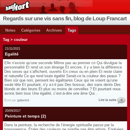
Regards sur une vis sans fin, blog de Loup Francart
Notes
Catégories
Archives
Tags
Tag > couleur
21/11/2021
Egalité
Elle n’existe qu’une seconde Même pas au premier cri Qui divulgue la
personnalité Et rend un son étrange Et encore, il y a bien la différence
Des sexes qui s’affichent, ouverts En creux ou en plein Et reste claire
et naturelle Ce qui rend toute égalité Serait-ce la couleur des peaux ?
Bien sûr que non, pensent les égalitaires Ceux qui ne voient qu’une
seule tête Et pourtant, n’y a-t-il pas Des bossus, des sans dents Des
blonds et des bruns Et plus ou moins de cervelles ? Et pourtant nous
avons bien tous Une égalité, c’est-à-dire une âme Qui...
Lire la suite
0
Écrit par
galavent
20/09/2017
Peinture et temps (2)
Dans la peinture, la recherche de l’énergie spirituelle passe par la
transparence. Étaler des couleurs ne signifie pas être artiste. Engluées,