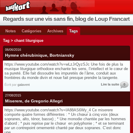
Regards sur une vis sans fin, blog de Loup Francart
Notes
Catégories
Archives
Tags
Tag > chant liturgique
06/06/2016
Hymne chérubinique, Bortniansky
https://www.youtube.com/watch?v=wLzJrQyzSJc Une fois de plus la
musique liturgique orthodoxe enchante les sens, l’intellect et le cœur de
sa pureté. Elle fait dissoudre les impuretés de l’âme, conduit aux
frontières du monde divin et noue fait presque prendre la tangente.
Lire la suite
0
Écrit par
galavent
27/08/2015
Miserere, de Gregorio Allegri
https://www.youtube.com/watch?v=IA88AS6Wy_4 Ce miserere
comporte quatre formes différentes : * Un chœur à cinq voix (deux
sopranes, alto, ténor, basse) ; * Une monodie chantée par les hommes
d’abord ; * puis reprise par le chœur en polyphonie ; * et se terminant
par un contrepoint ornementé chanté par deux sopranes. C’est donc
une...