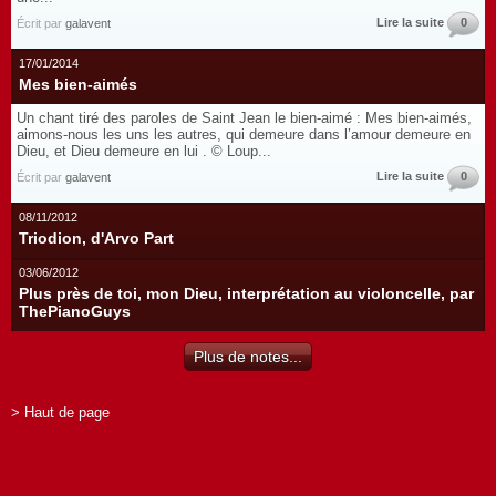
Lire la suite
0
Écrit par
galavent
17/01/2014
Mes bien-aimés
Un chant tiré des paroles de Saint Jean le bien-aimé : Mes bien-aimés,
aimons-nous les uns les autres, qui demeure dans l’amour demeure en
Dieu, et Dieu demeure en lui . © Loup...
Lire la suite
0
Écrit par
galavent
08/11/2012
Triodion, d'Arvo Part
03/06/2012
Plus près de toi, mon Dieu, interprétation au violoncelle, par
ThePianoGuys
Plus de notes...
> Haut de page