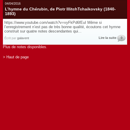
04/04/2016
L’hymne du Chérubin, de Piotr IllitchTchaikovsky (1840-
1893)
https://www.youtube.com/watch?v=vyFkPd6fEuI Même si
l’enregistrement n’est pas de très bonne qualité, écoutons cet hymne
construit sur quatre notes descendantes qui...
Lire la suite
0
Écrit par
galavent
Plus de notes disponibles.
> Haut de page