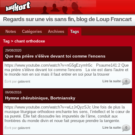
Regards sur une vis sans fin, blog de Loup Francart
Notes
Catégories
Archives
Tags
Tag > chant orthodoxe
29/08/2020
Que ma prière s'élève devant toi comme l'encens
https://www.youtube.com/watch?v=nG5gEzymh5c Psaume141:2 Que
ma prière s'élève devant toi comme l'encens La vie est dans l'autre et
le monde non en soi mais il faut entrer en soi pour la trouver
Lire la suite
0
Écrit par
galavent
06/06/2016
Hymne chérubinique, Bortniansky
https://www.youtube.com/watch?v=wLzJrQyzSJc Une fois de plus la
musique liturgique orthodoxe enchante les sens, l’intellect et le cœur de
sa pureté. Elle fait dissoudre les impuretés de l’âme, conduit aux
frontières du monde divin et noue fait presque prendre la tangente.
Lire la suite
0
Écrit par
galavent