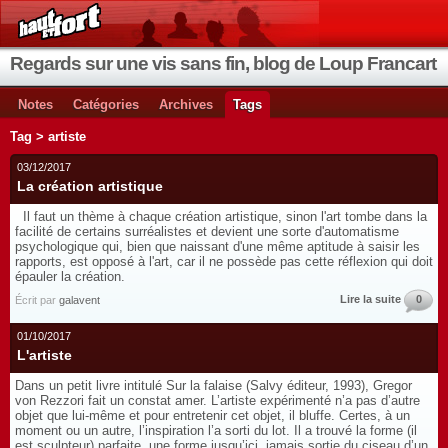
Regards sur une vis sans fin, blog de Loup Francart
Notes
Catégories
Archives
Tags
Tag > artiste
03/12/2017
La création artistique
Il faut un thème à chaque création artistique, sinon l'art tombe dans la
facilité de certains surréalistes et devient une sorte d'automatisme
psychologique qui, bien que naissant d'une même aptitude à saisir les
rapports, est opposé à l'art, car il ne possède pas cette réflexion qui doit
épauler la création.
Lire la suite
0
Écrit par
galavent
01/10/2017
L'artiste
Dans un petit livre intitulé Sur la falaise (Salvy éditeur, 1993), Gregor
von Rezzori fait un constat amer. L’artiste expérimenté n’a pas d’autre
objet que lui-même et pour entretenir cet objet, il bluffe. Certes, à un
moment ou un autre, l’inspiration l’a sorti du lot. Il a trouvé la forme (il
est sculpteur) parfaite, une forme jusqu’ici jamais sortie du ciseau d’un