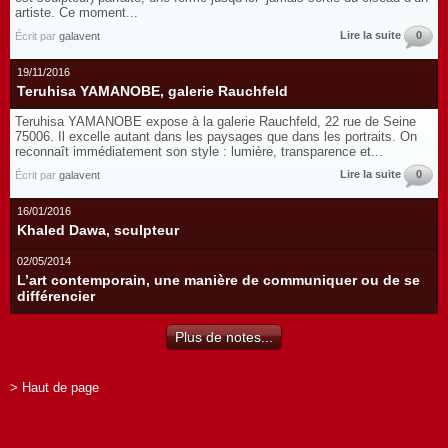
artiste. Ce moment...
Lire la suite
0
Écrit par
galavent
19/11/2016
Teruhisa YAMANOBE, galerie Rauchfeld
Teruhisa YAMANOBE expose à la galerie Rauchfeld, 22 rue de Seine
75006. Il excelle autant dans les paysages que dans les portraits. On
reconnaît immédiatement son style : lumière, transparence et...
Lire la suite
0
Écrit par
galavent
16/01/2016
Khaled Dawa, sculpteur
02/05/2014
L’art contemporain, une manière de communiquer ou de se
différencier
Plus de notes...
> Haut de page