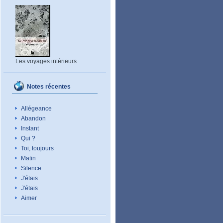
Les voyages intérieurs
Notes récentes
Allégeance
Abandon
Instant
Qui ?
Toi, toujours
Matin
Silence
J'étais
J'étais
Aimer