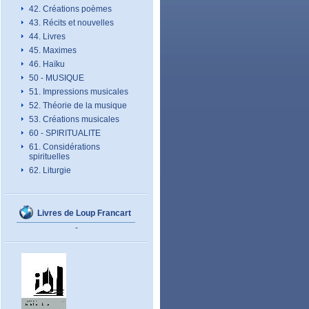
42. Créations poèmes
43. Récits et nouvelles
44. Livres
45. Maximes
46. Haïku
50 - MUSIQUE
51. Impressions musicales
52. Théorie de la musique
53. Créations musicales
60 - SPIRITUALITE
61. Considérations
spirituelles
62. Liturgie
Livres de Loup Francart
-