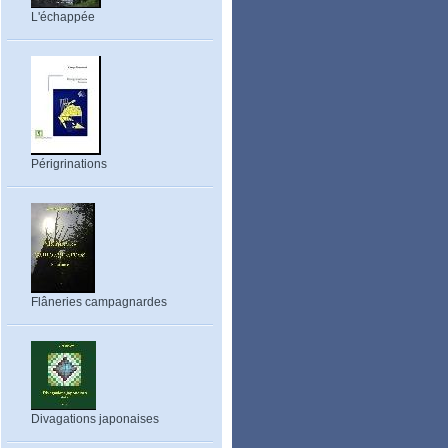
L'échappée
Périgrinations
Flâneries campagnardes
Divagations japonaises