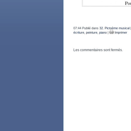
07:44 Publié dans
32. Pictoème musical
écriture
,
peinture
,
piano
|
Imprimer
Les commentaires sont fermés.