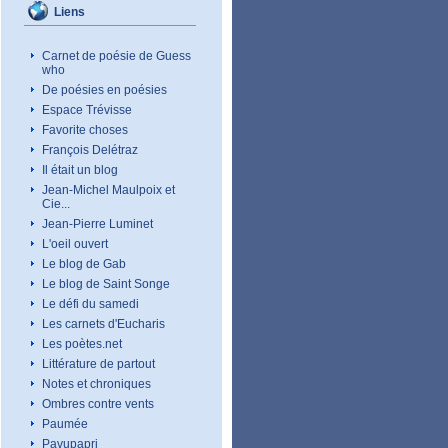
Liens
Carnet de poésie de Guess
who
De poésies en poésies
Espace Trévisse
Favorite choses
François Delétraz
Il était un blog
Jean-Michel Maulpoix et
Cie...
Jean-Pierre Luminet
L'oeil ouvert
Le blog de Gab
Le blog de Saint Songe
Le défi du samedi
Les carnets d'Eucharis
Les poètes.net
Littérature de partout
Notes et chroniques
Ombres contre vents
Paumée
Pavupapri