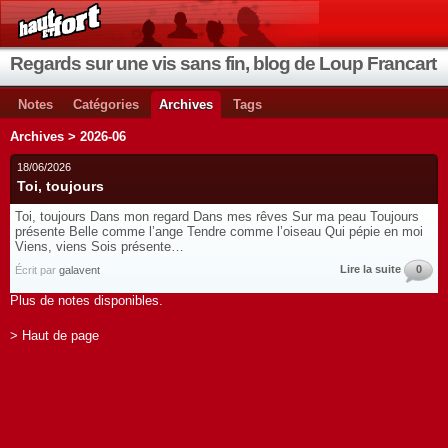
Regards sur une vis sans fin, blog de Loup Francart
Notes
Catégories
Archives
Tags
Archives > 2026-06
18/06/2026
Toi, toujours
Toi, toujours Dans mon regard Dans mes rêves Sur ma peau Toujours
présente Belle comme l’ange Tendre comme l’oiseau Qui pépie en moi
Viens, viens Sois présente…
Lire la suite
0
Écrit par
galavent
Plus de notes disponibles.
> Haut de page