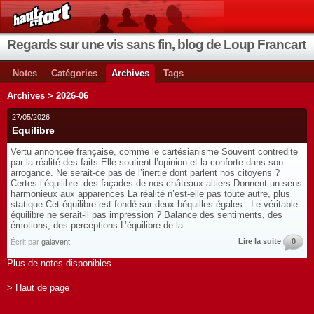
Regards sur une vis sans fin, blog de Loup Francart
Notes
Catégories
Archives
Tags
Archives > 2026-06
27/05/2026
Equilibre
Vertu annoncée française, comme le cartésianisme Souvent contredite
par la réalité des faits Elle soutient l’opinion et la conforte dans son
arrogance. Ne serait-ce pas de l’inertie dont parlent nos citoyens ?
Certes l’équilibre des façades de nos châteaux altiers Donnent un sens
harmonieux aux apparences La réalité n’est-elle pas toute autre, plus
statique Cet équilibre est fondé sur deux béquilles égales Le véritable
équilibre ne serait-il pas impression ? Balance des sentiments, des
émotions, des perceptions L’équilibre de la...
Lire la suite
0
Écrit par
galavent
Plus de notes disponibles.
> Haut de page