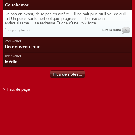
Cauchemar
Un pas en avant, deux pas en arrière… Il ne sait plus où il va, ce qu’il
fait Un poids sur le nerf optique, progressif Écrase son
enthousiasme. Il se redresse Et crie d’une voix forte...
Lire la suite
0
Écrit par
galavent
25/12/2021
Un nouveau jour
09/09/2021
Média
Plus de notes...
> Haut de page