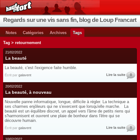
Regards sur une vis sans fin, blog de Loup Francart
Notes
Catégories
Archives
Tags
Tag > retournement
21/02/2022
La beauté
La beauté, c'est l'exigence faite humble.
Lire la suite
0
Écrit par
galavent
20/02/2022
La beauté, à nouveau
Nouvelle panne informatique, longue, difficile à régler. La technique a
ses charmes enjôleurs qui ne s'exercent que lorsqu'elle marche. La
beauté est un équilibre discret, un appel vers l'âme de petits riens qui
s'harmonisent et ouvrent une plaie de bonheur dans l'être qui se
découvre humain.
Lire la suite
0
Écrit par
galavent
10/02/2022