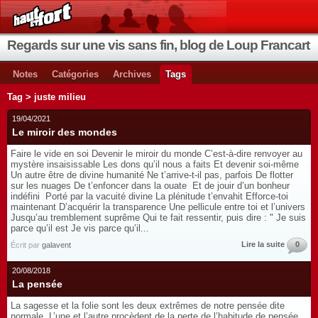
Regards sur une vis sans fin, blog de Loup Francart
Notes
Catégories
Archives
Tags
Tag > juste milieu
19/04/2021
Le miroir des mondes
Faire le vide en soi Devenir le miroir du monde C’est-à-dire renvoyer au
mystère insaisissable Les dons qu’il nous a faits Et devenir soi-même
Un autre être de divine humanité Ne t’arrive-t-il pas, parfois De flotter
sur les nuages De t’enfoncer dans la ouate Et de jouir d’un bonheur
indéfini Porté par la vacuité divine La plénitude t’envahit Efforce-toi
maintenant D’acquérir la transparence Une pellicule entre toi et l’univers
Jusqu’au tremblement suprême Qui te fait ressentir, puis dire : " Je suis
parce qu’il est Je vis parce qu’il...
Lire la suite
0
Écrit par
galavent
20/08/2018
La pensée
La sagesse et la folie sont les deux extrêmes de notre pensée dite
normale. L’une et l’autre procèdent de la perte de l’habitude de pensée.