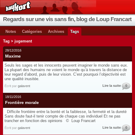
Regards sur une vis sans fin, blog de Loup Francart
Notes
Catégories
Archives
Tags
Tag > jugement
28/12/2016
Maxime
Seuls les sages et les innocents peuvent imaginer le monde sans eux.
La plupart des humains ne voient le monde qu’à travers la distance de
leur regard d’abord, puis de leur vision. C’est pourquoi l’objectivité est
une qualité inusitée.
Lire la suite
0
Écrit par
galavent
18/11/2016
Frontière morale
Difficile frontière entre la bonté et la faiblesse, la fermeté et la dureté
Sans doute faut-il tenir compte de chaque cas individuel Et ne pas
trancher en fonction des opinions © Loup Francart
Lire la suite
0
Écrit par
galavent