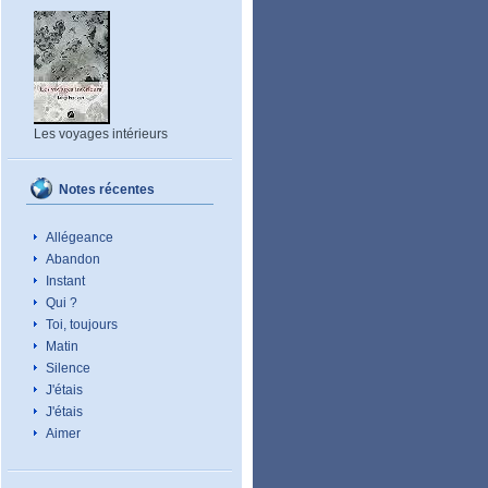
Les voyages intérieurs
Notes récentes
Allégeance
Abandon
Instant
Qui ?
Toi, toujours
Matin
Silence
J'étais
J'étais
Aimer