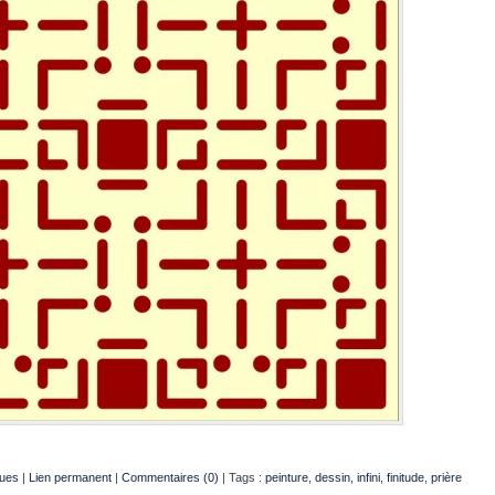
ques
|
Lien permanent
|
Commentaires (0)
| Tags :
peinture
,
dessin
,
infini
,
finitude
,
prière