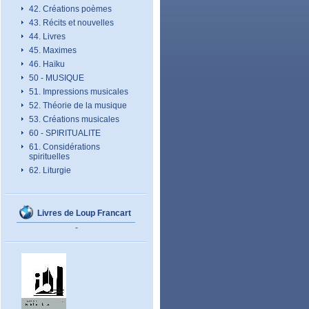
42. Créations poèmes
43. Récits et nouvelles
44. Livres
45. Maximes
46. Haïku
50 - MUSIQUE
51. Impressions musicales
52. Théorie de la musique
53. Créations musicales
60 - SPIRITUALITE
61. Considérations
spirituelles
62. Liturgie
Livres de Loup Francart
-