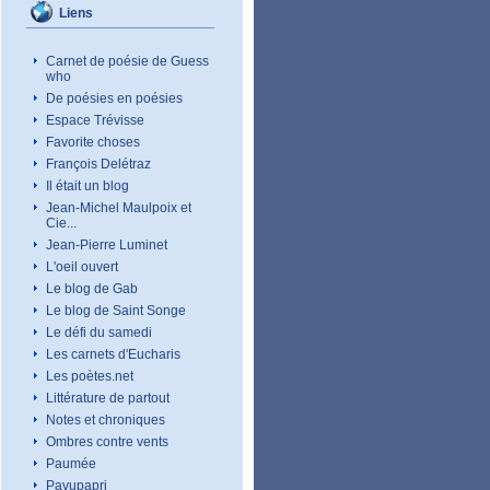
Liens
Carnet de poésie de Guess
who
De poésies en poésies
Espace Trévisse
Favorite choses
François Delétraz
Il était un blog
Jean-Michel Maulpoix et
Cie...
Jean-Pierre Luminet
L'oeil ouvert
Le blog de Gab
Le blog de Saint Songe
Le défi du samedi
Les carnets d'Eucharis
Les poètes.net
Littérature de partout
Notes et chroniques
Ombres contre vents
Paumée
Pavupapri