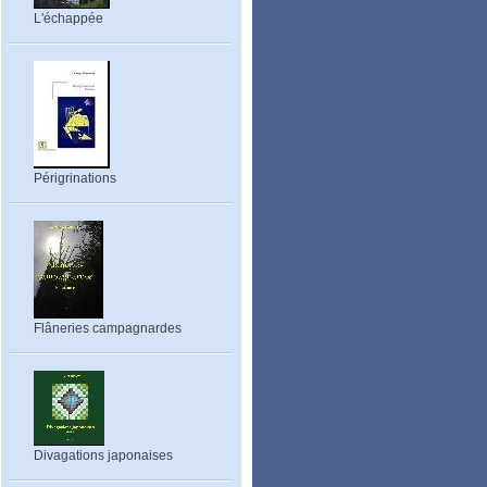
L'échappée
Périgrinations
Flâneries campagnardes
Divagations japonaises