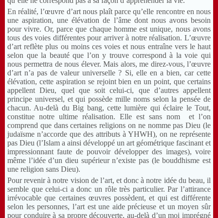
qu’elle ne correspond pas à sa façon d’appréhender la vie.
En réalité, l’œuvre d’art nous plaît parce qu’elle rencontre en nous
une aspiration, une élévation de l’âme dont nous avons besoin
pour vivre. Or, parce que chaque homme est unique, nous avons
tous des voies différentes pour arriver à notre réalisation. L’œuvre
d’art reflète plus ou moins ces voies et nous entraîne vers le haut
selon que la beauté que l’on y trouve correspond à la voie qui
nous permettra de nous élever. Mais alors, me direz-vous, l’œuvre
d’art n’a pas de valeur universelle ? Si, elle en a bien, car cette
élévation, cette aspiration se rejoint bien en un point, que certains
appellent Dieu, quel que soit celui-ci, que d’autres appellent
principe universel, et qui possède mille noms selon la pensée de
chacun. Au-delà du Big bang, cette lumière qui éclaire le Tout,
constitue notre ultime réalisation. Elle est sans nom
et l’on
comprend que dans certaines religions on ne nomme pas Dieu (le
judaïsme n’accorde que des attributs à YHWH), on ne représente
pas Dieu (l’Islam a ainsi développé un art géométrique fascinant et
impressionnant faute de pouvoir développer des images), voire
même l’idée d’un dieu supérieur n’existe pas (le bouddhisme est
une religion sans Dieu).
Pour revenir à notre vision de l’art, et donc à notre idée du beau, il
semble que celui-ci a donc un rôle très particulier. Par l’attirance
irrévocable que certaines œuvres possèdent, et qui est différente
selon les personnes, l’art est une aide précieuse et un moyen sûr
pour conduire à sa propre découverte, au-delà d’un moi imprégné