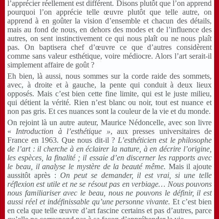
l’apprécier réellement est différent. Disons plutôt que l’on apprend
pourquoi l’on apprécie telle œuvre plutôt que telle autre, on
apprend à en goûter la vision d’ensemble et chacun des détails,
mais au fond de nous, en dehors des modes et de l’influence des
autres, on sent instinctivement ce qui nous plaît ou ne nous plaît
pas. On baptisera chef d’œuvre ce que d’autres considèrent
comme sans valeur esthétique, voire médiocre. Alors l’art serait-il
simplement affaire de goût ?
Eh bien, là aussi, nous sommes sur la corde raide des sommets,
avec, à droite et à gauche, la pente qui conduit à deux lieux
opposés. Mais c’est bien cette fine limite, qui est le juste milieu,
qui détient la vérité. Rien n’est blanc ou noir, tout est nuance et
non pas gris. Et ces nuances sont la couleur de la vie et du monde.
On rejoint là un autre auteur, Maurice Nédoncelle, avec son livre
«
Introduction à l’esthétique »
, aux presses universitaires de
France en 1963. Que nous dit-il ?
L’esthéticien est le philosophe
de l’art : il cherche à en éclairer la nature, à en décrire l’origine,
les espèces, la finalité ; il essaie d’en discerner les rapports avec
le beau, il analyse le mystère de la beauté même.
Mais il ajoute
aussitôt après :
On peut se demander, il est vrai, si une telle
réflexion est utile et ne se résout pas en verbiage… Nous pouvons
nous familiariser avec le beau, nous ne pouvons le définir, il est
aussi réel et indéfinissable qu’une personne vivante.
Et c’est bien
en cela que telle œuvre d’art fascine certains et pas d’autres, parce