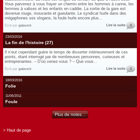
Vous parvenez à vous frayer un chemin entre les hommes à canne, les
femmes à valises et les enfants en caddie. La sortie de la gare est
devenue rouge, mouvante et gueulante. Le syndicat hurle dans des
mégaphones ses slogans, la foule hurle encore plus...
Lire la suite
0
Écrit par
galavent
23/03/2016
La fin de l'histoire (27)
Il n’eut cependant guère le temps de disserter intérieurement de ces
points, étant interrogé par de nombreuses personnes, curieuses et
entreprenantes. – D’où venez-vous ? – Que vous...
Lire la suite
0
Écrit par
galavent
18/03/2016
Folie
11/06/2011
Foule
Plus de notes...
> Haut de page