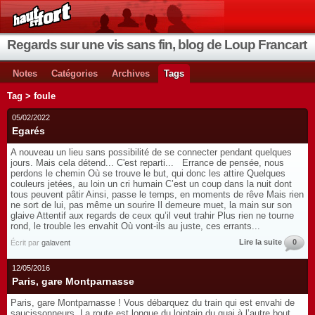
Regards sur une vis sans fin, blog de Loup Francart
Notes
Catégories
Archives
Tags
Tag > foule
05/02/2022
Egarés
A nouveau un lieu sans possibilité de se connecter pendant quelques
jours. Mais cela détend... C'est reparti... Errance de pensée, nous
perdons le chemin Où se trouve le but, qui donc les attire Quelques
couleurs jetées, au loin un cri humain C’est un coup dans la nuit dont
tous peuvent pâtir Ainsi, passe le temps, en moments de rêve Mais rien
ne sort de lui, pas même un sourire Il demeure muet, la main sur son
glaive Attentif aux regards de ceux qu’il veut trahir Plus rien ne tourne
rond, le trouble les envahit Où vont-ils au juste, ces errants...
Lire la suite
0
Écrit par
galavent
12/05/2016
Paris, gare Montparnasse
Paris, gare Montparnasse ! Vous débarquez du train qui est envahi de
saucissonneurs. La route est longue du lointain du quai à l’autre bout.