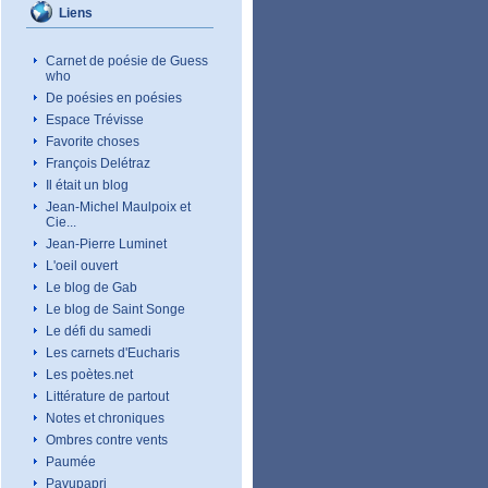
Liens
Carnet de poésie de Guess
who
De poésies en poésies
Espace Trévisse
Favorite choses
François Delétraz
Il était un blog
Jean-Michel Maulpoix et
Cie...
Jean-Pierre Luminet
L'oeil ouvert
Le blog de Gab
Le blog de Saint Songe
Le défi du samedi
Les carnets d'Eucharis
Les poètes.net
Littérature de partout
Notes et chroniques
Ombres contre vents
Paumée
Pavupapri