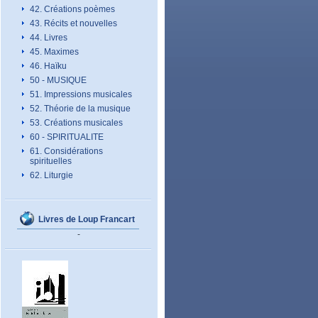
42. Créations poèmes
43. Récits et nouvelles
44. Livres
45. Maximes
46. Haïku
50 - MUSIQUE
51. Impressions musicales
52. Théorie de la musique
53. Créations musicales
60 - SPIRITUALITE
61. Considérations
spirituelles
62. Liturgie
Livres de Loup Francart
-