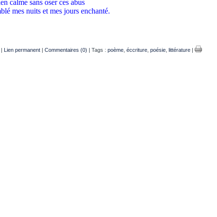
bien calme sans oser ces abus
blé mes nuits et mes jours enchanté.
|
Lien permanent
|
Commentaires (0)
| Tags :
poème
,
éccriture
,
poésie
,
littérature
|