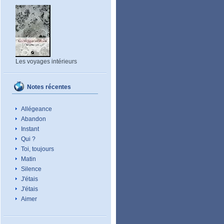
Les voyages intérieurs
Notes récentes
Allégeance
Abandon
Instant
Qui ?
Toi, toujours
Matin
Silence
J'étais
J'étais
Aimer