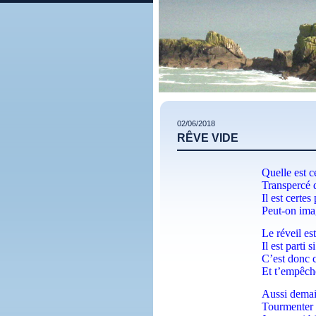
02/06/2018
RÊVE VIDE
Quelle est c
Transpercé d
Il est certes
Peut-on imag
Le réveil es
Il est parti s
C’est donc c
Et t’empêche
Aussi demain
Tourmenter t