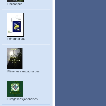
L'échappée
Périgrinations
Flâneries campagnardes
Divagations japonaises