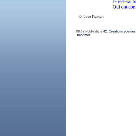
Je resterai 
Qui ont com
© Loup Francart
08:49 Publié dans
42. Créations poèmes
Imprimer