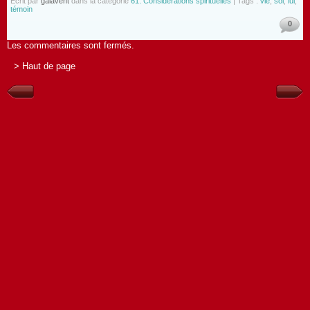
Écrit par
galavent
dans la catégorie
61. Considérations spirituelles
| Tags :
vie
,
soi
,
lui
,
témoin
0
Les commentaires sont fermés.
> Haut de page