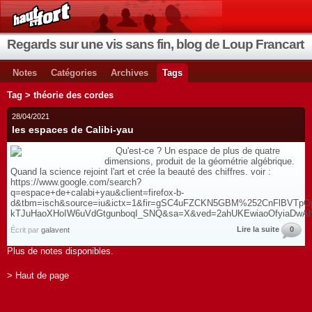
Regards sur une vis sans fin, blog de Loup Francart
Notes
Catégories
Archives
Tags
Tag > théorie des cordes
28/04/2021
les espaces de Calibi-yau
Qu'est-ce ? Un espace de plus de quatre
dimensions, produit de la géométrie algébrique.
Quand la science rejoint l'art et crée la beauté des chiffres. voir :
https://www.google.com/search?
q=espace+de+calabi+yau&client=firefox-b-
d&tbm=isch&source=iu&ictx=1&fir=gSC4uFZCKN5GBM%252CnFlBVTp
kTJuHaoXHoIW6uVdGtgunboqI_SNQ&sa=X&ved=2ahUKEwiaoOfyiaD
Lire la suite
0
Écrit par
galavent
Plus de notes disponibles.
> Haut de page