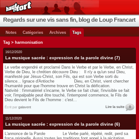
Regards sur une vis sans fin, blog de Loup Francart
Notes
Catégories
Archives
Tags
Tag > harmonisation
16/12/2020
La musique sacrée : expression de la parole divine (7)
Le verbe engendré et proclamé Dans le Verbe et par le Verbe, en Christ,
Verbe de Dieu, le chrétien découvre Dieu : Il n'y a qu'un seul Dieu,
manifesté par Jésus-Christ, son Fils, qui est son Verbe sorti du
silence... Ignace d'Antioche Dieu, en Christ, vient chercher
l'humanité pour que l'homme trouve en Christ la déification.
Nativité : l'immatériel s'incarne, le Verbe se fait chair, l'invisible se fait
voir, l'impalpable peut être touché, l'intemporel commence, le Fils de
Dieu devient le Fils de l’homme : c'est...
Lire la suite
0
Écrit par
galavent
11/12/2020
La musique sacrée : expression de la parole divine (6)
L'annonce de la Parole Le Verbe parlé, répété, redit, perd sa
force originelle. Aussi toutes les traditions font appel à la récitation