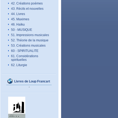
42. Créations poèmes
43. Récits et nouvelles
44. Livres
45. Maximes
46. Haïku
50 - MUSIQUE
51. Impressions musicales
52. Théorie de la musique
53. Créations musicales
60 - SPIRITUALITE
61. Considérations
spirituelles
62. Liturgie
Livres de Loup Francart
-