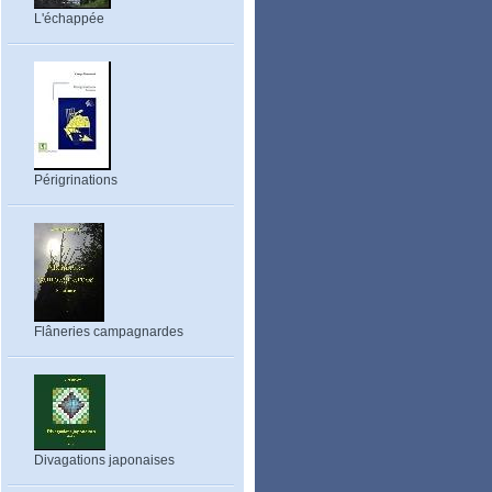
L'échappée
Périgrinations
Flâneries campagnardes
Divagations japonaises