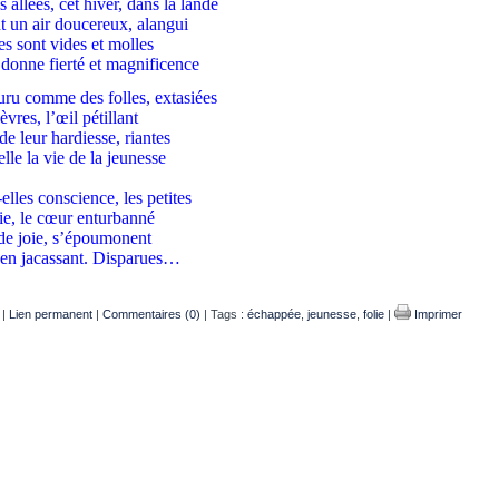
 allées, cet hiver, dans la lande
t un air doucereux, alangui
s sont vides et molles
 donne fierté et magnificence
uru comme des folles, extasiées
èvres, l’œil pétillant
de leur hardiesse, riantes
lle la vie de la jeunesse
elles conscience, les petites
ie, le cœur enturbanné
 de joie, s’époumonent
t en jacassant. Disparues…
|
Lien permanent
|
Commentaires (0)
| Tags :
échappée
,
jeunesse
,
folie
|
Imprimer