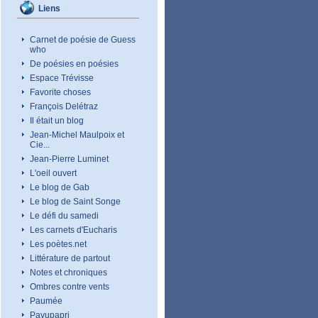
Liens
Carnet de poésie de Guess
who
De poésies en poésies
Espace Trévisse
Favorite choses
François Delétraz
Il était un blog
Jean-Michel Maulpoix et
Cie...
Jean-Pierre Luminet
L'oeil ouvert
Le blog de Gab
Le blog de Saint Songe
Le défi du samedi
Les carnets d'Eucharis
Les poètes.net
Littérature de partout
Notes et chroniques
Ombres contre vents
Paumée
Pavupapri