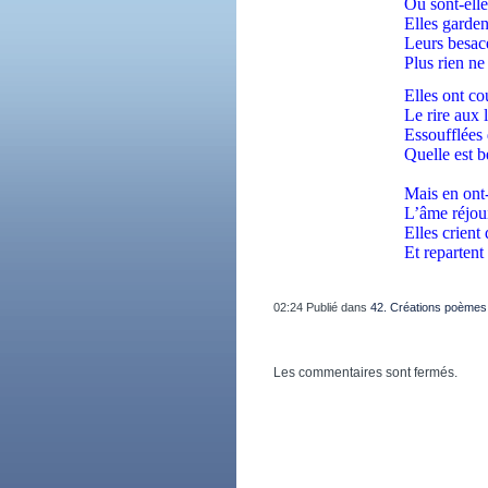
Où sont-elles
Elles garden
Leurs besace
Plus rien ne
Elles ont co
Le rire aux l
Essoufflées 
Quelle est be
Mais en ont-
L’âme réjou
Elles crient
Et reparten
02:24 Publié dans
42. Créations poèmes
Les commentaires sont fermés.