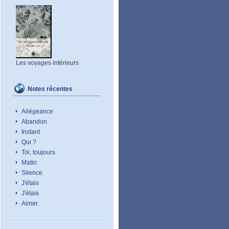
Les voyages intérieurs
Notes récentes
Allégeance
Abandon
Instant
Qui ?
Toi, toujours
Matin
Silence
J'étais
J'étais
Aimer