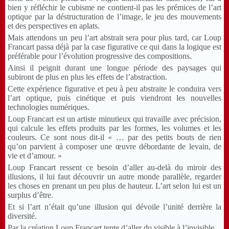
bien y réfléchir le cubisme ne contient-il pas les prémices de l’art
optique par la déstructuration de l’image, le jeu des mouvements
et des perspectives en aplats.
Mais attendons un peu l’art abstrait sera pour plus tard, car Loup
Francart passa déjà par la case figurative ce qui dans la logique est
préférable pour l’évolution progressive des compositions.
Ainsi il peignit durant une longue période des paysages qui
subiront de plus en plus les effets de l’abstraction.
Cette expérience figurative et peu à peu abstraite le conduira vers
l’art optique, puis cinétique et puis viendront les nouvelles
technologies numériques.
Loup Francart est un artiste minutieux qui travaille avec précision,
qui calcule les effets produits par les formes, les volumes et les
couleurs. Ce sont nous dit-il « … par des petits bouts de rien
qu’on parvient à composer une œuvre débordante de levain, de
vie et d’amour. »
Loup Francart ressent ce besoin d’aller au-delà du miroir des
illusions, il lui faut découvrir un autre monde parallèle, regarder
les choses en prenant un peu plus de hauteur. L’art selon lui est un
surplus d’être.
Et si l’art n’était qu’une illusion qui dévoile l’unité derrière la
diversité.
Par la création Loup Francart tente d’aller du visible à l’invisible.