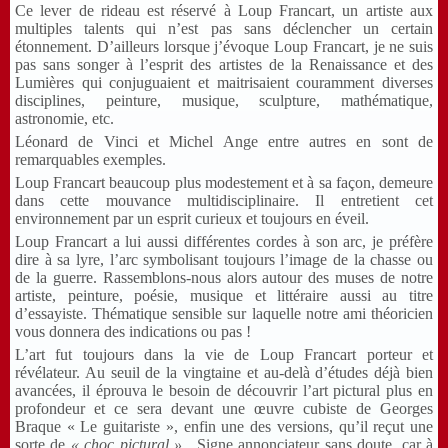
Ce lever de rideau est réservé à Loup Francart, un artiste aux
multiples talents qui n’est pas sans déclencher un certain
étonnement. D’ailleurs lorsque j’évoque Loup Francart, je ne suis
pas sans songer à l’esprit des artistes de la Renaissance et des
Lumières qui conjuguaient et maitrisaient couramment diverses
disciplines, peinture, musique, sculpture, mathématique,
astronomie, etc.
Léonard de Vinci et Michel Ange entre autres en sont de
remarquables exemples.
Loup Francart beaucoup plus modestement et à sa façon, demeure
dans cette mouvance multidisciplinaire. Il entretient cet
environnement par un esprit curieux et toujours en éveil.
Loup Francart a lui aussi différentes cordes à son arc, je préfère
dire à sa lyre, l’arc symbolisant toujours l’image de la chasse ou
de la guerre. Rassemblons-nous alors autour des muses de notre
artiste, peinture, poésie, musique et littéraire aussi au titre
d’essayiste. Thématique sensible sur laquelle notre ami théoricien
vous donnera des indications ou pas !
L’art fut toujours dans la vie de Loup Francart porteur et
révélateur. Au seuil de la vingtaine et au-delà d’études déjà bien
avancées, il éprouva le besoin de découvrir l’art pictural plus en
profondeur et ce sera devant une œuvre cubiste de Georges
Braque « Le guitariste », enfin une des versions, qu’il reçut une
sorte de
« choc pictural »
. Signe annonciateur sans doute, car à