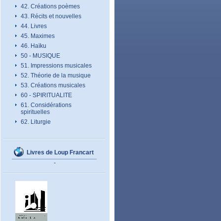
42. Créations poèmes
43. Récits et nouvelles
44. Livres
45. Maximes
46. Haïku
50 - MUSIQUE
51. Impressions musicales
52. Théorie de la musique
53. Créations musicales
60 - SPIRITUALITE
61. Considérations
spirituelles
62. Liturgie
Livres de Loup Francart
-