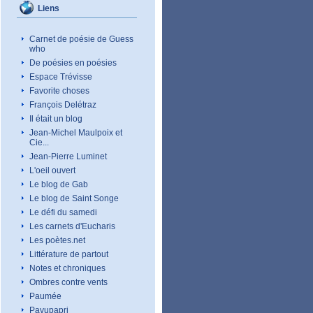
Liens
Carnet de poésie de Guess
who
De poésies en poésies
Espace Trévisse
Favorite choses
François Delétraz
Il était un blog
Jean-Michel Maulpoix et
Cie...
Jean-Pierre Luminet
L'oeil ouvert
Le blog de Gab
Le blog de Saint Songe
Le défi du samedi
Les carnets d'Eucharis
Les poètes.net
Littérature de partout
Notes et chroniques
Ombres contre vents
Paumée
Pavupapri