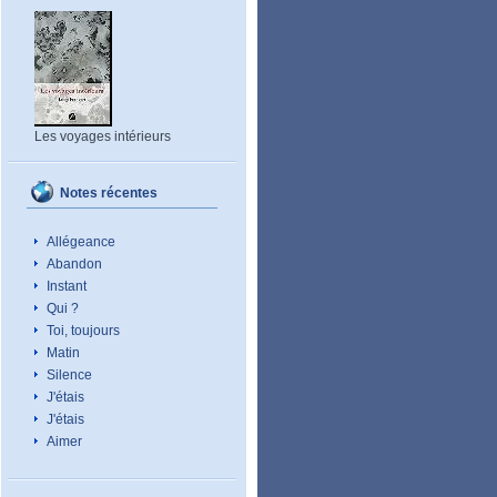
Les voyages intérieurs
Notes récentes
Allégeance
Abandon
Instant
Qui ?
Toi, toujours
Matin
Silence
J'étais
J'étais
Aimer