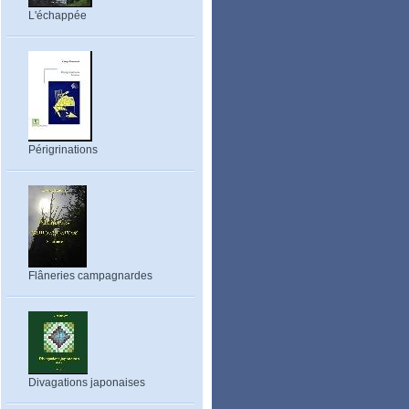
L'échappée
Périgrinations
Flâneries campagnardes
Divagations japonaises