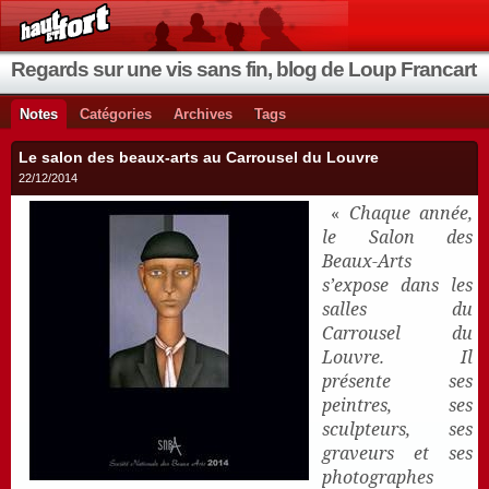
Regards sur une vis sans fin, blog de Loup Francart
Notes
Catégories
Archives
Tags
Le salon des beaux-arts au Carrousel du Louvre
22/12/2014
«
Chaque année,
le Salon des
Beaux-Arts
s’expose dans les
salles du
Carrousel du
Louvre. Il
présente ses
peintres, ses
sculpteurs, ses
graveurs et ses
photographes