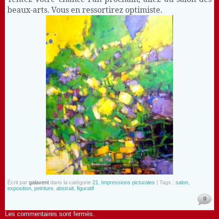
beaux-arts. Vous en ressortirez optimiste.
Écrit par
galavent
dans la catégorie
21. Impressions picturales
| Tags :
salon
,
exposition
,
peinture
,
abstrait
,
figuratif
0
Les commentaires sont fermés.