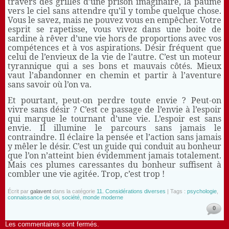
travers des grilles d’une prison imaginaire, la paume
vers le ciel sans attendre qu’il y tombe quelque chose.
Vous le savez, mais ne pouvez vous en empêcher. Votre
esprit se rapetisse, vous vivez dans une boite de
sardine à rêver d’une vie hors de proportions avec vos
compétences et à vos aspirations. Désir fréquent que
celui de l’envieux de la vie de l’autre. C’est un moteur
tyrannique qui a ses bons et mauvais côtés. Mieux
vaut l’abandonner en chemin et partir à l’aventure
sans savoir où l’on va.
Et pourtant, peut-on perdre toute envie ? Peut-on
vivre sans désir ? C’est ce passage de l’envie à l’espoir
qui marque le tournant d’une vie. L’espoir est sans
envie. Il illumine le parcours sans jamais le
contraindre. Il éclaire la pensée et l’action sans jamais
y mêler le désir. C’est un guide qui conduit au bonheur
que l’on n’atteint bien évidemment jamais totalement.
Mais ces plumes caressantes du bonheur suffisent à
combler une vie agitée. Trop, c’est trop !
Écrit par
galavent
dans la catégorie
11. Considérations diverses
| Tags :
psychologie
,
connaissance de soi
,
société
,
monde moderne
0
Les commentaires sont fermés.