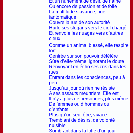
Et un hurlement de désir, de haine
Ou encore de passion et de folie
La multitude s’avance, nue,
fantomatique
Couvre la rue de son autorité
Hurle ses slogans vers le ciel chargé
Et renvoie les nuages vers d’autres
cieux
Comme un animal blessé, elle respire
fort
Centrée sur son pouvoir délétère
Sûre d’elle-même, ignorant le doute
Renvoyant en écho ses cris dans les
rues
Entrant dans les consciences, peu à
peu
Jusqu’au jour où rien ne résiste
A ses assauts meurtriers. Elle est.
Il n’y a plus de personnes, plus même
De femmes ou d’hommes ou
d’enfants
Plus qu’un seul être, vivace
Tremblant de désirs, de volonté
nuisible
Sombrant dans la folie d’un jour