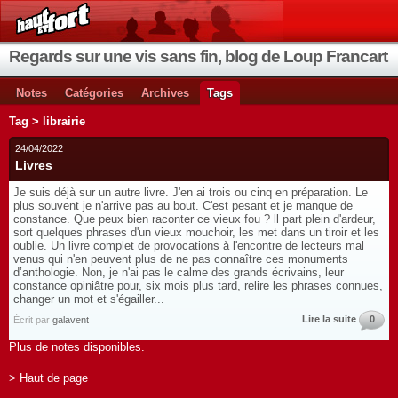
Regards sur une vis sans fin, blog de Loup Francart
Notes
Catégories
Archives
Tags
Tag > librairie
24/04/2022
Livres
Je suis déjà sur un autre livre. J'en ai trois ou cinq en préparation. Le
plus souvent je n'arrive pas au bout. C'est pesant et je manque de
constance. Que peux bien raconter ce vieux fou ? ll part plein d'ardeur,
sort quelques phrases d'un vieux mouchoir, les met dans un tiroir et les
oublie. Un livre complet de provocations à l'encontre de lecteurs mal
venus qui n'en peuvent plus de ne pas connaître ces monuments
d’anthologie. Non, je n'ai pas le calme des grands écrivains, leur
constance opiniâtre pour, six mois plus tard, relire les phrases connues,
changer un mot et s'égailler...
Lire la suite
0
Écrit par
galavent
Plus de notes disponibles.
> Haut de page