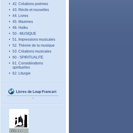
42. Créations poèmes
43. Récits et nouvelles
44. Livres
45. Maximes
46. Haïku
50 - MUSIQUE
51. Impressions musicales
52. Théorie de la musique
53. Créations musicales
60 - SPIRITUALITE
61. Considérations
spirituelles
62. Liturgie
Livres de Loup Francart
-