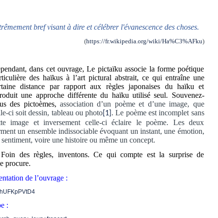
rêmement bref visant à dire et célébrer l'évanescence des choses.
(
https://fr.wikipedia.org/wiki/Ha%C3%AFku
)
pendant, dans cet ouvrage, Le pictaïku associe la forme poétique
rticulière des haïkus à l’art pictural abstrait, ce qui entraîne une
rtaine distance par rapport aux règles japonaises du haïku et
troduit une approche différente du haïku utilisé seul. Souvenez-
us des pictoèmes,
association d’un poème et d’une image, que
lle-ci soit dessin, tableau ou photo
. Le poème est incomplet sans
[1]
tte image et inversement celle-ci éclaire le poème. Les deux
rment un ensemble indissociable évoquant un instant, une émotion,
 sentiment, voire une histoire ou même un concept.
 Foin des règles, inventons. Ce qui compte est la surprise de
le procure.
entation de l’ouvrage :
=phUFKpPVtD4
e :