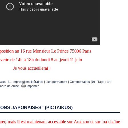
xposition au 16 rue Monsieur Le Prince 75006 Paris
verte de 14h à 18h du lundi 8 au jeudi 11 juin
Je vous accueillerai !
ales
,
41. Impressions littéraires
|
Lien permanent
|
Commentaires (0)
| Tags :
art
ncre de chine
|
Imprimer
ONS JAPONAISES" (PICTAÏKUS)
parer, mais il est maintenant accessible sur Amazon et sur ma chaîne