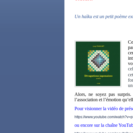
Un haïku est un petit poème ext
Ce
pa
ce
in
vo
ce
ce
fo
un
Alors, ne soyez pas surpris.
l’association et l’émotion qu’el
Pour visionner la vidéo de prés
https://www.youtube.com/watch?v
ou encore sur la chaîne YouTub