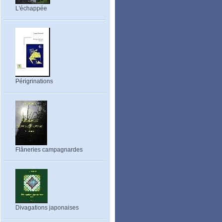
L'échappée
Périgrinations
Flâneries campagnardes
Divagations japonaises