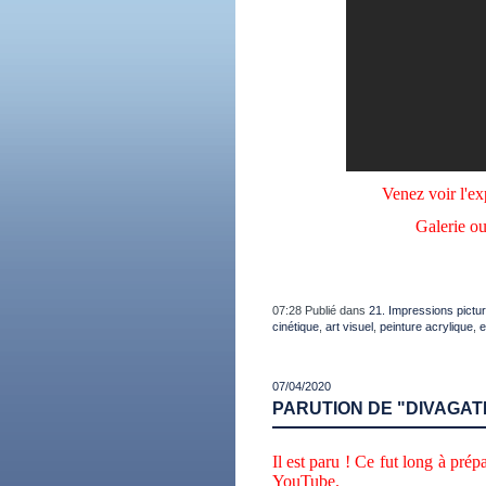
Venez voir l'e
Galerie ou
07:28 Publié dans
21. Impressions pictur
cinétique
,
art visuel
,
peinture acrylique
,
e
07/04/2020
PARUTION DE "DIVAGATI
Il est paru ! Ce fut long à pré
YouTube.