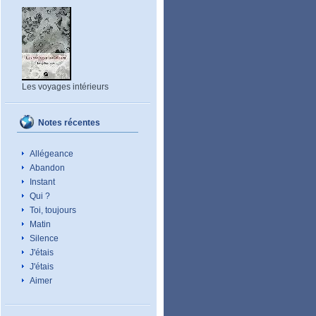
Les voyages intérieurs
Notes récentes
Allégeance
Abandon
Instant
Qui ?
Toi, toujours
Matin
Silence
J'étais
J'étais
Aimer