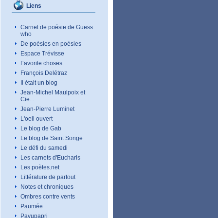
Liens
Carnet de poésie de Guess
who
De poésies en poésies
Espace Trévisse
Favorite choses
François Delétraz
Il était un blog
Jean-Michel Maulpoix et
Cie...
Jean-Pierre Luminet
L'oeil ouvert
Le blog de Gab
Le blog de Saint Songe
Le défi du samedi
Les carnets d'Eucharis
Les poètes.net
Littérature de partout
Notes et chroniques
Ombres contre vents
Paumée
Pavupapri