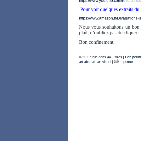
https://www.youtube.com/results?se
Pour voir quelques extraits du 
https://www.amazon.fr/Divagations
Nous vous souhaitons un bon vi
plaît, n’oubliez pas de cliquer 
Bon confinement.
07:19 Publié dans
44. Livres
|
Lien perm
art abstrait
,
art visuel
|
Imprimer