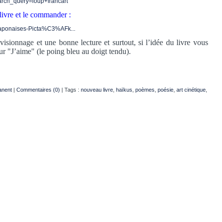
arch_query=loup+francart
livre et le commander :
-japonaises-Picta%C3%AFk...
sionnage et une bonne lecture et surtout, si l’idée du livre vous
sur "J’aime" (le poing bleu au doigt tendu).
anent
|
Commentaires (0)
| Tags :
nouveau livre
,
haïkus
,
poèmes
,
poésie
,
art cinétique
,