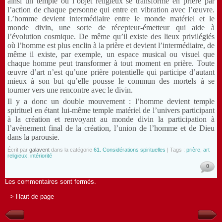
ainsi un temple où l’objet religieux se transforme en prière par
l’action de chaque personne qui entre en vibration avec l’œuvre.
L’homme devient intermédiaire entre le monde matériel et le
monde divin, une sorte de récepteur-émetteur qui aide à
l’évolution cosmique. De même qu’il existe des lieux privilégiés
où l’homme est plus enclin à la prière et devient l’intermédiaire, de
même il existe, par exemple, un espace musical ou visuel que
chaque homme peut transformer à tout moment en prière. Toute
œuvre d’art n’est qu’une prière potentielle qui participe d’autant
mieux à son but qu’elle pousse le commun des mortels à se
tourner vers une rencontre avec le divin.
Il y a donc un double mouvement : l’homme devient temple
spirituel en étant lui-même temple matériel de l’univers participant
à la création et renvoyant au monde divin la participation à
l’avènement final de la création, l’union de l’homme et de Dieu
dans la parousie.
Écrit par
galavent
dans la catégorie
61. Considérations spirituelles
| Tags :
prière
,
art
religieux
,
intériorité
0
Les commentaires sont fermés.
> Haut de page