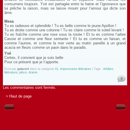
consumera toujours. Ysé est partagée entre la haine et l’ignorance que
lui prêche la raison, mais se laisse mourir pour l’amour qui dicte son
âme.
Mesa
Tu es radieuse et splendide ! Tu es belle comme le jeune Apollon !
Tu es droite comme une colonne ! Tu es claire comme le soleil levant !
Tu es fraîche comme une rose sous la rosée ! Et tu es comme l’arbre
Cassie et comme une fleur sentante ! Et tu es comme un faisan, et
comme l’aurore, et comme la mer verte au matin pareille à un grand
acacia en fleurs comme un paon dans le paradis.
Ysé
Certes, il convient que je sois belle
Pour ce présent que je t’apporte.
Écrit par
galavent
dans la catégorie
41. Impressions littéraires
| Tags :
théâtre
,
littérature
,
pièce
,
drame
0
Les commentaires sont fermés.
> Haut de page