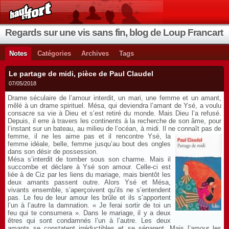
Regards sur une vis sans fin, blog de Loup Francart
Notes
Catégories
Archives
Tags
Le partage de midi, pièce de Paul Claudel
07/05/2018
Drame séculaire de l’amour interdit, un mari, une femme et un amant,
mêlé à un drame spirituel. Mésa, qui deviendra l’amant de Ysé, a voulu
consacre sa vie à Dieu et s’est retiré du monde. Mais Dieu l’a refusé.
Depuis, il erre à travers les continents à la recherche de son âme, pour
l’instant sur un bateau, au milieu de l’océan, à midi. Il ne connaît pas de
femme, il ne les aime pas et il rencontre Ysé,
la
femme idéale, belle, femme jusqu’au bout des ongles
dans son désir de possession.
Mésa s’interdit de tomber sous son charme. Mais il
succombe et déclare à Ysé son amour. Celle-ci est
liée à de Ciz par les liens du mariage, mais bientôt les
deux amants passent outre. Alors Ysé et Mésa,
vivants ensemble, s’aperçoivent qu’ils ne s’entendent
pas. Le feu de leur amour les brûle et ils s’apportent
l’un à l’autre la damnation. « Je ferai sortir de toi un
feu qui te consumera ». Dans le mariage, il y a deux
êtres qui sont condamnés l’un à l’autre. Les deux
amants se constatent irréductibles et se séparent. Mais l’amour les