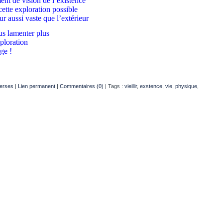
nt de vision de l’existence
cette exploration possible
ur aussi vaste que l’extérieur
us lamenter plus
ploration
ge !
verses
|
Lien permanent
|
Commentaires (0)
| Tags :
vieillir
,
exstence
,
vie
,
physique
,