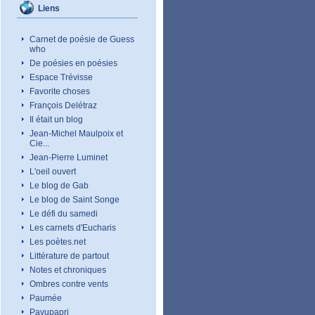
Liens
Carnet de poésie de Guess
who
De poésies en poésies
Espace Trévisse
Favorite choses
François Delétraz
Il était un blog
Jean-Michel Maulpoix et
Cie...
Jean-Pierre Luminet
L'oeil ouvert
Le blog de Gab
Le blog de Saint Songe
Le défi du samedi
Les carnets d'Eucharis
Les poètes.net
Littérature de partout
Notes et chroniques
Ombres contre vents
Paumée
Pavupapri