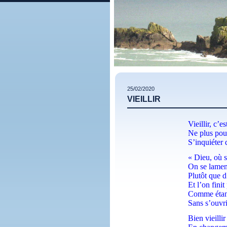
25/02/2020
VIEILLIR
Vieillir, c’
Ne plus pouv
S’inquiéter 
« Dieu, où s
On se lamen
Plutôt que d
Et l’on finit
Comme étant
Sans s’ouvrir
Bien vieilli