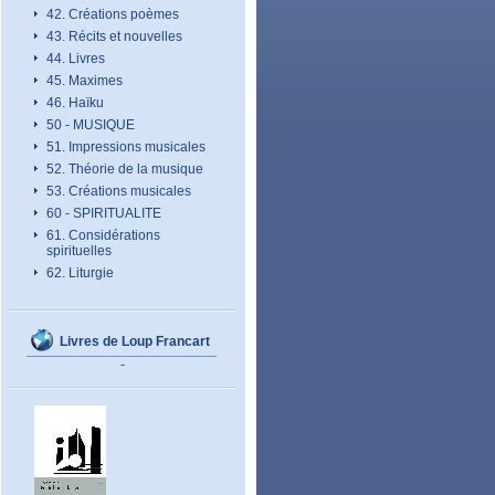
42. Créations poèmes
43. Récits et nouvelles
44. Livres
45. Maximes
46. Haïku
50 - MUSIQUE
51. Impressions musicales
52. Théorie de la musique
53. Créations musicales
60 - SPIRITUALITE
61. Considérations
spirituelles
62. Liturgie
Livres de Loup Francart
-