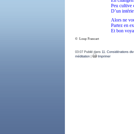
En changeme
Peu cultive 
D’un intérie
Alors ne vo
Partez en ex
Et bon voya
© Loup Francart
03:07 Publié dans
11. Considérations di
méditation
|
Imprimer