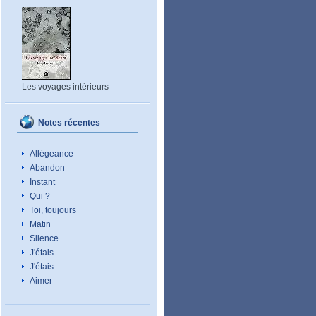
Les voyages intérieurs
Notes récentes
Allégeance
Abandon
Instant
Qui ?
Toi, toujours
Matin
Silence
J'étais
J'étais
Aimer