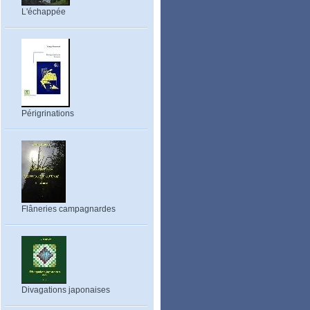
L'échappée
Périgrinations
Flâneries campagnardes
Divagations japonaises