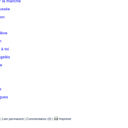
ar la manche
aussée
lon
nlève
n
à toi
ngelés
se
e
agues
|
Lien permanent
|
Commentaires (0)
|
Imprimer