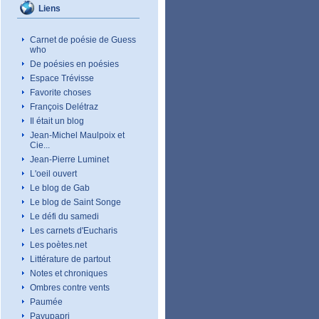
Liens
Carnet de poésie de Guess
who
De poésies en poésies
Espace Trévisse
Favorite choses
François Delétraz
Il était un blog
Jean-Michel Maulpoix et
Cie...
Jean-Pierre Luminet
L'oeil ouvert
Le blog de Gab
Le blog de Saint Songe
Le défi du samedi
Les carnets d'Eucharis
Les poètes.net
Littérature de partout
Notes et chroniques
Ombres contre vents
Paumée
Pavupapri