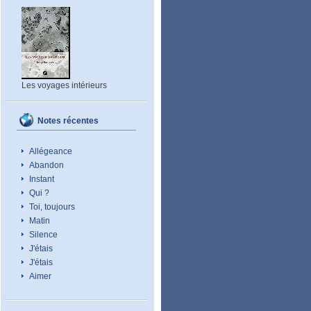
Les voyages intérieurs
Notes récentes
Allégeance
Abandon
Instant
Qui ?
Toi, toujours
Matin
Silence
J'étais
J'étais
Aimer