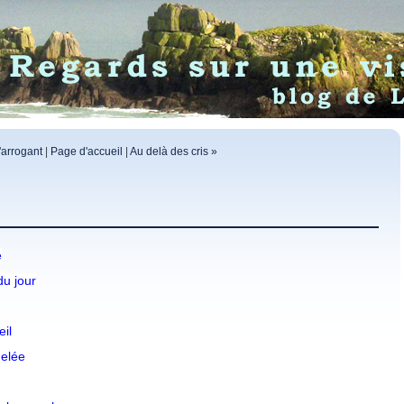
'arrogant
|
Page d'accueil
|
Au delà des cris »
e
du jour
il
gelée