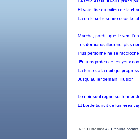
Le froid est là, il vous prend p
Et vous tire au milieu de la ch
Là où le sol résonne sous le ta
Marche, pardi ! que le vent t’e
Tes dernières illusions, plus rie
Plus personne ne se raccroche 
Et tu regardes de tes yeux co
La fente de la nuit qui progres
Jusqu’au lendemain l’illusion
Le noir seul règne sur le mond
Et borde ta nuit de lumières v
07:05 Publié dans
42. Créations poèmes