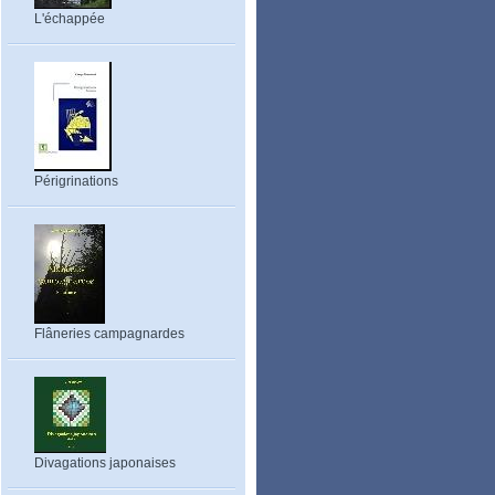
L'échappée
Périgrinations
Flâneries campagnardes
Divagations japonaises