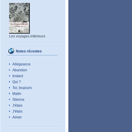
Les voyages intérieurs
Notes récentes
Allégeance
Abandon
Instant
Qui ?
Toi, toujours
Matin
Silence
J'étais
J'étais
Aimer