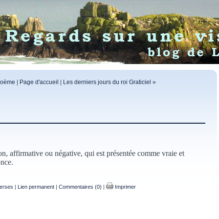
 poème
|
Page d'accueil
|
Les derniers jours du roi Graticiel »
on, affirmative ou négative, qui est présentée comme vraie et
once.
verses
|
Lien permanent
|
Commentaires (0)
|
Imprimer