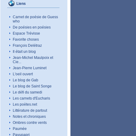
Liens
Carnet de poésie de Guess
who
De poésies en poésies
Espace Trévisse
Favorite choses
François Delétraz
Il était un blog
Jean-Michel Maulpoix et
Cie...
Jean-Pierre Luminet
L'oeil ouvert
Le blog de Gab
Le blog de Saint Songe
Le défi du samedi
Les carnets d'Eucharis
Les poètes.net
Littérature de partout
Notes et chroniques
Ombres contre vents
Paumée
Pavupapri