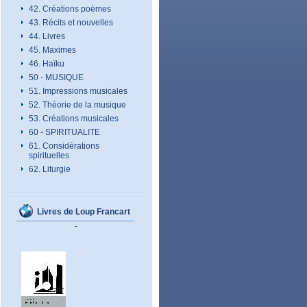
42. Créations poèmes
43. Récits et nouvelles
44. Livres
45. Maximes
46. Haïku
50 - MUSIQUE
51. Impressions musicales
52. Théorie de la musique
53. Créations musicales
60 - SPIRITUALITE
61. Considérations
spirituelles
62. Liturgie
Livres de Loup Francart
-