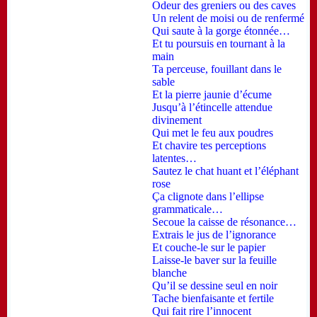
Odeur des greniers ou des caves
Un relent de moisi ou de renfermé
Qui saute à la gorge étonnée…
Et tu poursuis en tournant à la
main
Ta perceuse, fouillant dans le
sable
Et la pierre jaunie d’écume
Jusqu’à l’étincelle attendue
divinement
Qui met le feu aux poudres
Et chavire tes perceptions
latentes…
Sautez le chat huant et l’éléphant
rose
Ç
a clignote dans l’ellipse
grammaticale…
Secoue la caisse de résonance…
Extrais le jus de l’ignorance
Et couche-le sur le papier
Laisse-le baver sur la feuille
blanche
Qu’il se dessine seul en noir
Tache bienfaisante et fertile
Qui fait rire l’innocent