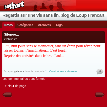
Regards sur une vis sans fin, blog de Loup Francart
Notes
Catégories
Archives
Tags
Silence...
21/12/2022
Oui, huit jours sans se manifester, sans un écran pour rêver, pour
laisser tourner l"imagination... C'est long...
Reprise des activités dans le brouillard...
0
Écrit par
galavent
dans la catégorie
11. Considérations diverses
Les commentaires sont fermés.
> Haut de page