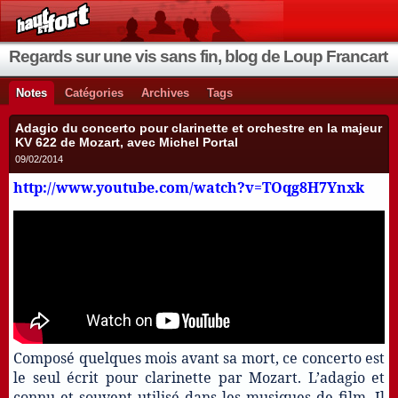
Regards sur une vis sans fin, blog de Loup Francart
Notes
Catégories
Archives
Tags
Adagio du concerto pour clarinette et orchestre en la majeur
KV 622 de Mozart, avec Michel Portal
09/02/2014
http://www.youtube.com/watch?v=TOqg8H7Ynxk
Composé quelques mois avant sa mort, ce concerto est
le seul écrit pour clarinette par Mozart. L’adagio et
connu et souvent utilisé dans les musiques de film. Il