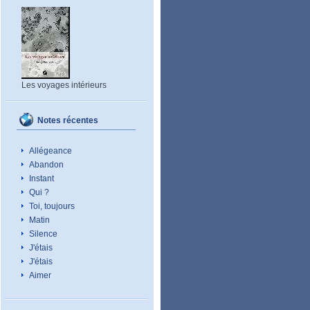
Les voyages intérieurs
Notes récentes
Allégeance
Abandon
Instant
Qui ?
Toi, toujours
Matin
Silence
J'étais
J'étais
Aimer