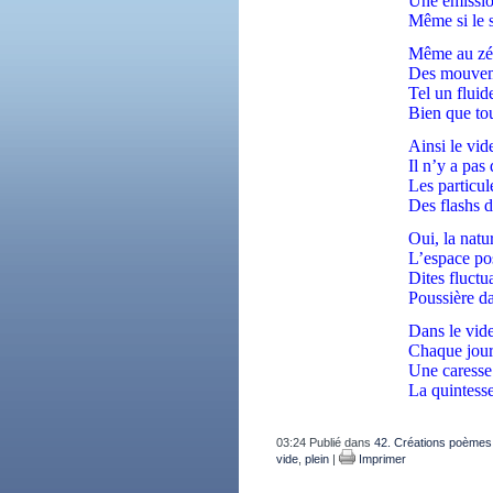
Une émissio
Même si le s
Même au zér
Des mouveme
Tel un fluide
Bien que tou
Ainsi le vid
Il n’y a pas
Les particu
Des flashs d
Oui, la natu
L’espace pos
Dites fluct
Poussière da
Dans le vid
Chaque jour
Une caresse
La quintess
03:24 Publié dans
42. Créations poèmes
vide
,
plein
|
Imprimer