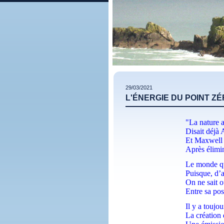
29/03/2021
L'ÉNERGIE DU POINT Z
"La nature a
Disait déjà 
Et Maxwell d
Après élimin
Le monde qu
Puisque, d’a
On ne sait o
Entre sa po
Il y a toujo
La création d