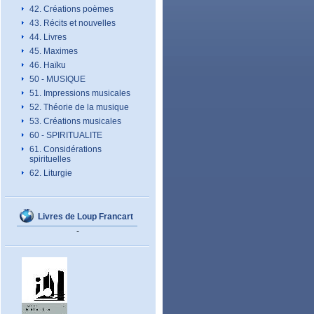
42. Créations poèmes
43. Récits et nouvelles
44. Livres
45. Maximes
46. Haïku
50 - MUSIQUE
51. Impressions musicales
52. Théorie de la musique
53. Créations musicales
60 - SPIRITUALITE
61. Considérations
spirituelles
62. Liturgie
Livres de Loup Francart
-