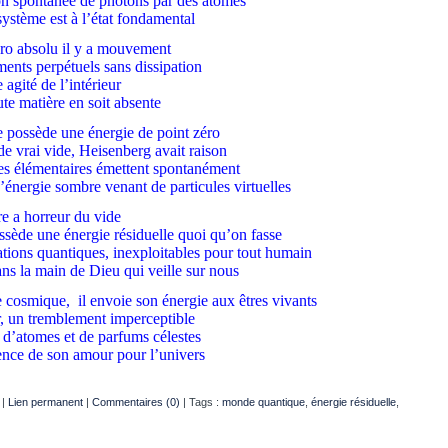
n spontanée de photons par des atomes
ystème est à l’état fondamental
o absolu il y a mouvement
nts perpétuels sans dissipation
 agité de l’intérieur
te matière en soit absente
e possède une énergie de point zéro
 de vrai vide, Heisenberg avait raison
les élémentaires émettent spontanément
’énergie sombre venant de particules virtuelles
re a horreur du vide
sède une énergie résiduelle quoi qu’on fasse
uations quantiques, inexploitables pour tout humain
ns la main de Dieu qui veille sur nous
e cosmique,
il envoie son énergie aux êtres vivants
, un tremblement imperceptible
 d’atomes et de parfums célestes
ence de son amour pour l’univers
|
Lien permanent
|
Commentaires (0)
| Tags :
monde quantique
,
énergie résiduelle
,