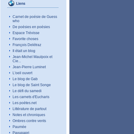
Liens
Carnet de poésie de Guess
who
De poésies en poésies
Espace Trévisse
Favorite choses
François Delétraz
Il était un blog
Jean-Michel Maulpoix et
Cie...
Jean-Pierre Luminet
L'oeil ouvert
Le blog de Gab
Le blog de Saint Songe
Le défi du samedi
Les carnets d'Eucharis
Les poètes.net
Littérature de partout
Notes et chroniques
Ombres contre vents
Paumée
Pavupapri