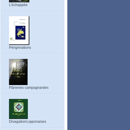
L'échappée
Périgrinations
Flâneries campagnardes
Divagations japonaises