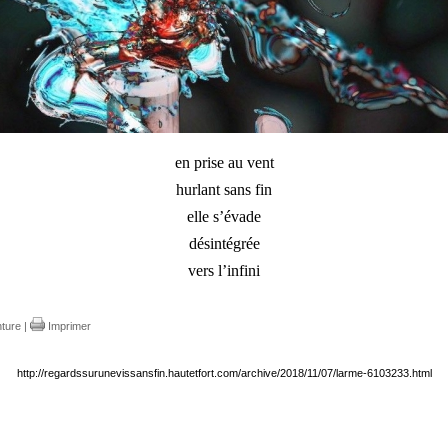
en prise au vent
hurlant sans fin
elle s’évade
désintégrée
vers l’infini
nture
|
Imprimer
http://regardssurunevissansfin.hautetfort.com/archive/2018/11/07/larme-6103233.html