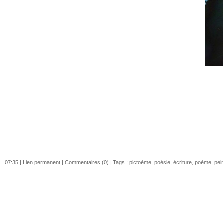
07:35 |
Lien permanent
|
Commentaires (0)
| Tags :
pictoème
,
poésie
,
écriture
,
poème
,
pei