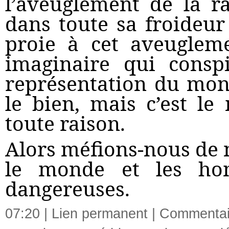
l’aveuglement de la r
dans toute sa froideu
proie à cet aveuglem
imaginaire qui consp
représentation du mond
le bien, mais c’est le
toute raison.
Alors méfions-nous de n
le monde et les hom
dangereuses.
07:20 |
Lien permanent
|
Commentair