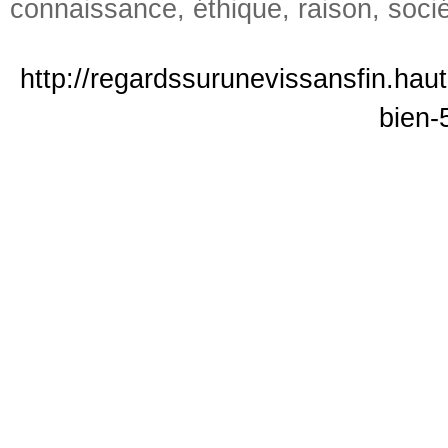
connaissance
,
éthique
,
raison
,
soci
http://regardssurunevissansfin.haut
bien-